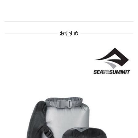
シ
ョ
おすすめ
ン