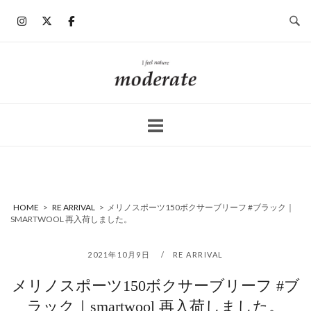
コ
ン
テ
ン
ホ
ツ
ー
へ
ム
ス
キ
ッ
プ
HOME
>
RE ARRIVAL
>
メリノスポーツ150ボクサーブリーフ #ブラック｜
SMARTWOOL 再入荷しました。
2021年10月9日
RE ARRIVAL
メリノスポーツ150ボクサーブリーフ #ブ
ラック｜smartwool 再入荷しました。