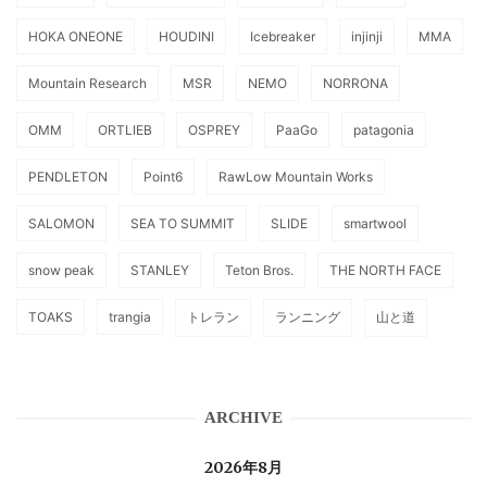
HOKA ONEONE
HOUDINI
Icebreaker
injinji
MMA
Mountain Research
MSR
NEMO
NORRONA
OMM
ORTLIEB
OSPREY
PaaGo
patagonia
PENDLETON
Point6
RawLow Mountain Works
SALOMON
SEA TO SUMMIT
SLIDE
smartwool
snow peak
STANLEY
Teton Bros.
THE NORTH FACE
TOAKS
trangia
トレラン
ランニング
山と道
ARCHIVE
2026年8月