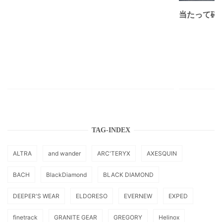
当たって砕け
TAG-INDEX
ALTRA
and wander
ARC'TERYX
AXESQUIN
BACH
BlackDiamond
BLACK DIAMOND
DEEPER'S WEAR
ELDORESO
EVERNEW
EXPED
finetrack
GRANITE GEAR
GREGORY
Helinox