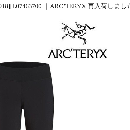
ck [25918][L07463700]｜ARC’TERYX 再入荷しま