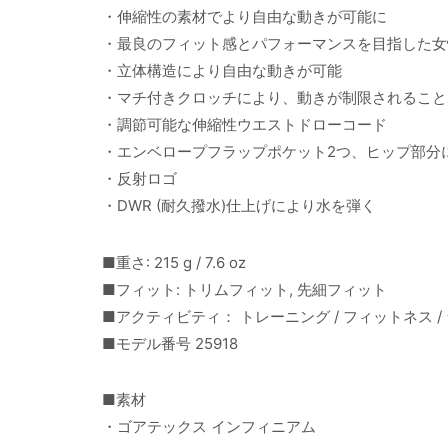
・伸縮性の素材でより自由な動きが可能に
・最良のフィット感とパフォーマンスを目指した女
・立体構造により自由な動きが可能
・マチ付きクロッチにより、動きが制限されること
・調節可能な伸縮性ウエストドローコード
・エンベロープフラップポケット2つ、ヒップ部分
・反射ロゴ
・DWR (耐久撥水)仕上げにより水を弾く
■重さ: 215 g / 7.6 oz
■フィット: トリムフィット, 先細フィット
■アクティビティ： トレーニング / フィットネス /
■モデル番号 25918
■素材
・ゴアテックス インフィニアム