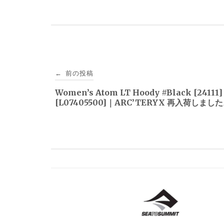
投
前の投稿
←
稿
Women’s Atom LT Hoody #Black [24111]
[L07405500]｜ARC’TERYX 再入荷しまし
ナ
ビ
ゲ
ー
シ
ョ