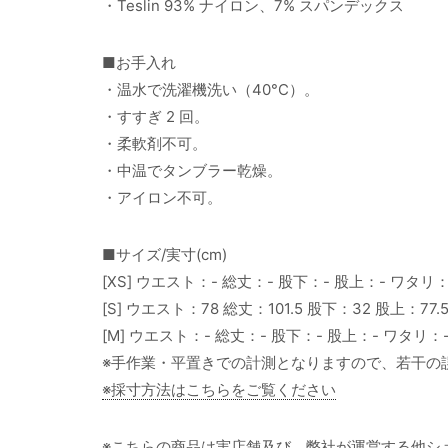
・Teslin 93% ナイロン、7% スパンデックス
■お手入れ
・温水で洗濯機洗い（40°C）。
・すすぎ 2 回。
・柔軟剤不可。
・中温でタンブラー乾燥。
・アイロン不可。
■サイズ/実寸(cm)
[XS] ウエスト：- 総丈：- 股下：- 股上：- ワタリ：
[S] ウエスト：78 総丈：101.5 股下：32 股上：77.
[M] ウエスト：- 総丈：- 股下：- 股上：- ワタリ：
※手作業・平置きでの計測となりますので、若干の
※採寸方法はこちらをご覧ください
※こちらの商品は実店舗及び、弊社が運営する他シ