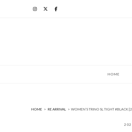
コ
ン
テ
ン
ツ
へ
ス
キ
ッ
HOME
プ
HOME
>
RE ARRIVAL
>
WOMEN’S TRINO SL TIGHT #BLAC
20