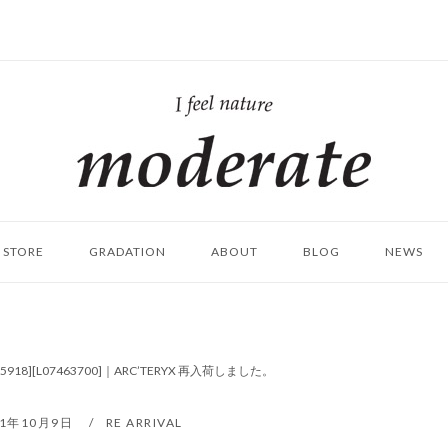
ホ
ー
ム
STORE
GRADATION
ABOUT
BLOG
NEWS
K [25918][L07463700]｜ARC’TERYX 再入荷しました。
21年10月9日
RE ARRIVAL