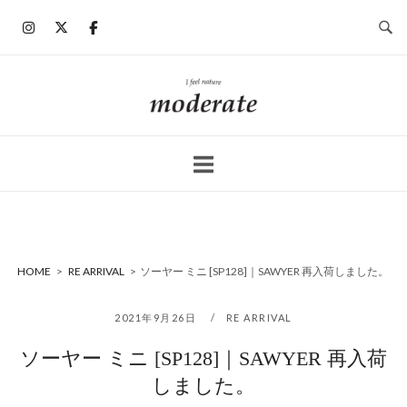
コ
ン
テ
ン
ホ
ツ
ー
へ
ム
ス
キ
ッ
プ
HOME
>
RE ARRIVAL
>
ソーヤー ミニ [SP128]｜SAWYER 再入荷しました。
2021年9月26日
RE ARRIVAL
ソーヤー ミニ [SP128]｜SAWYER 再入荷
しました。