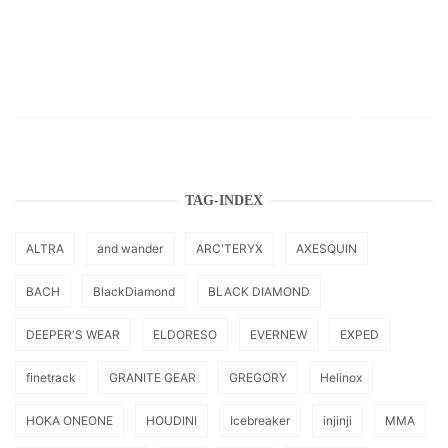
TAG-INDEX
ALTRA
and wander
ARC'TERYX
AXESQUIN
BACH
BlackDiamond
BLACK DIAMOND
DEEPER'S WEAR
ELDORESO
EVERNEW
EXPED
finetrack
GRANITE GEAR
GREGORY
Helinox
HOKA ONEONE
HOUDINI
Icebreaker
injinji
MMA