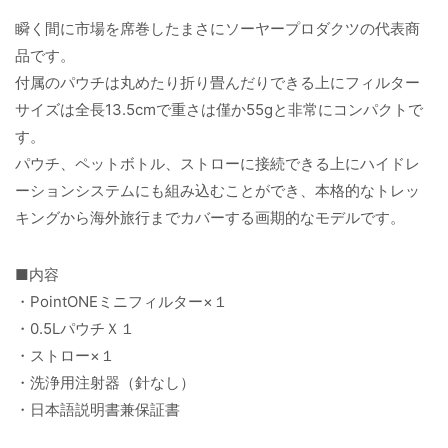
瞬く間に市場を席巻したまさにソーヤープロダクツの代表商
品です。
付属のパウチは丸めたり折り畳んだりできる上にフィルター
サイズは全長13.5cmで重さは僅か55gと非常にコンパクトで
す。
パウチ、ペットボトル、ストローに接続できる上にハイドレ
ーションシステムにも組み込むことができ、本格的なトレッ
キングから海外旅行までカバーする画期的なモデルです。
■内容
・PointONEミニフィルター×１
・0.5LパウチＸ１
・ストロー×１
・洗浄用注射器（針なし）
・日本語説明書兼保証書