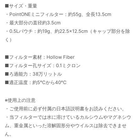
■サイズ・重量
・PointONEミニフィルター：約55g、全長13.5cm
・最大部分の直径約3.5cm
・0.5Lパウチ：約19g、約22.5×12.5cm（キャップ部分を除
く）
■フィルター素材：Hollow Fiber
■フィルター孔サイズ：0.1ミクロン
■ろ過能力：38万リットル
■適正温度：約5℃から40℃
※使用上の注意
・ご使用前に必ず付属の日本語説明書をお読みください。
・当フィルターでは水に溶けているカルシウムやマグネシウ
ム、重金属といった溶解固形分やウイルスは除去できませ
ん。