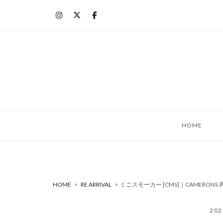
コ
ン
テ
ン
ツ
へ
ス
キ
ッ
HOME
プ
HOME
>
RE ARRIVAL
>
ミニスモーカー [CMS]｜CAMERON
20