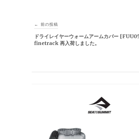
投
前の投稿
←
稿
ドライレイヤーウォームアームカバー [FUU05
finetrack 再入荷しました。
ナ
ビ
ゲ
ー
シ
ョ
ン