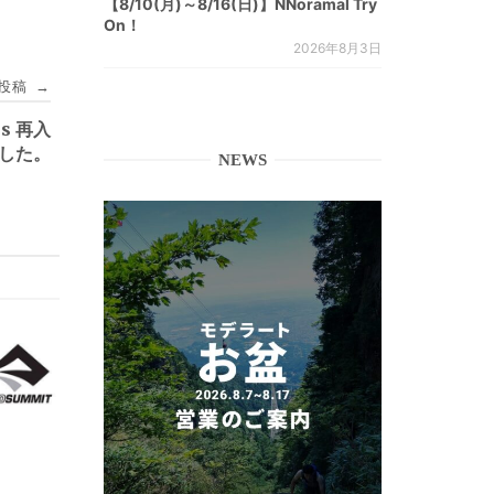
【8/10(月)～8/16(日)】NNoramal Try
On！
2026年8月3日
投稿
→
s 再入
した。
NEWS