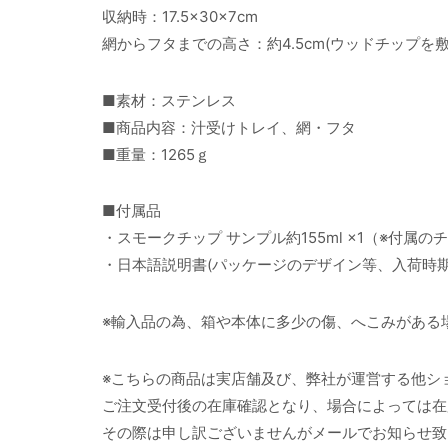
収納時：17.5×30×7cm
網からフタまでの高さ：約4.5cm(ウッドチップを
■素材：ステンレス
■商品内容：汁受けトレイ、網・フタ
■重量：1265ｇ
■付属品
・スモークチップ サンプル約155ml ×1（※付属
・日本語説明書(パッケージのデザイン等、入荷時
※輸入品の為、箱や本体に多少の傷、へこみがある
※こちらの商品は実店舗及び、弊社が運営する他シ
ご注文受付後の在庫確認となり、場合によっては在
その際は申し訳ございませんがメールでお知らせ致