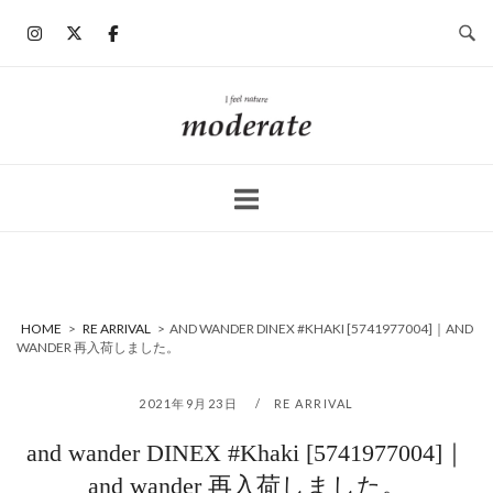
コ
ン
テ
ン
ホ
ツ
ー
へ
ム
ス
キ
ッ
プ
HOME
>
RE ARRIVAL
>
AND WANDER DINEX #KHAKI [5741977004]｜AND
WANDER 再入荷しました。
2021年9月23日
RE ARRIVAL
and wander DINEX #Khaki [5741977004]｜
and wander 再入荷しました。