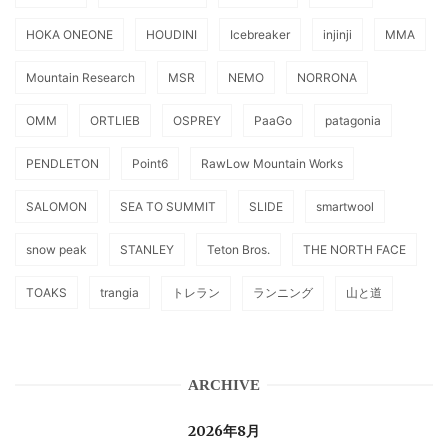
HOKA ONEONE
HOUDINI
Icebreaker
injinji
MMA
Mountain Research
MSR
NEMO
NORRONA
OMM
ORTLIEB
OSPREY
PaaGo
patagonia
PENDLETON
Point6
RawLow Mountain Works
SALOMON
SEA TO SUMMIT
SLIDE
smartwool
snow peak
STANLEY
Teton Bros.
THE NORTH FACE
TOAKS
trangia
トレラン
ランニング
山と道
ARCHIVE
2026年8月