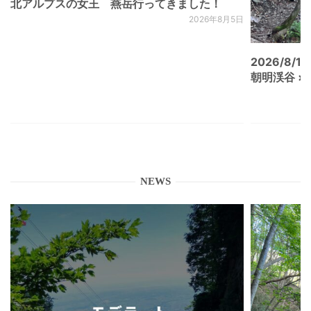
北アルプスの女王 燕岳行ってきました！
2026年8月5日
2026/8/15
朝明渓谷 × N
NEWS