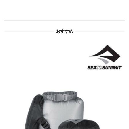
シ
ョ
おすすめ
ン