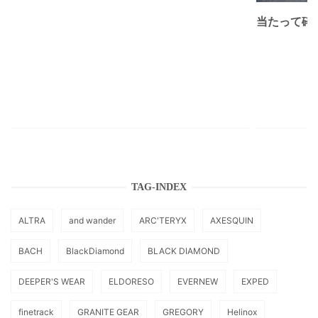
当たって砕け
TAG-INDEX
ALTRA
and wander
ARC'TERYX
AXESQUIN
BACH
BlackDiamond
BLACK DIAMOND
DEEPER'S WEAR
ELDORESO
EVERNEW
EXPED
finetrack
GRANITE GEAR
GREGORY
Helinox