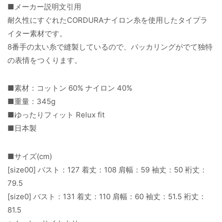
■メーカー説明文引用
耐久性にすぐれたCORDURAナイロン糸を使用したタイプラ
イター素材です。
8番手の太い糸で縫製しているので、パッカリングがでて独特
の表情をつくります。
■素材：コットン 60% ナイロン 40%
■重量：345g
■ゆったりフィット Relux fit
■日本製
■サイズ(cm)
[size00] バスト：127 着丈：108 肩幅：59 袖丈：50 裄丈：
79.5
[size0] バスト：131 着丈：110 肩幅：60 袖丈：51.5 裄丈：
81.5