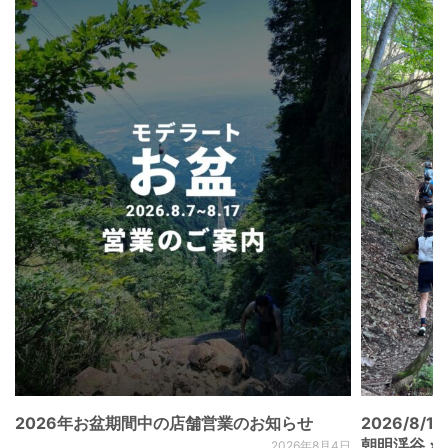
2026年お盆期間中の店舗営業のお知らせ
2026/8/15
朝明渓谷 × N
2026年8月4日