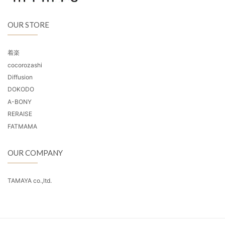
OUR STORE
着楽
cocorozashi
Diffusion
DOKODO
A-BONY
RERAISE
FATMAMA
OUR COMPANY
TAMAYA co.,ltd.