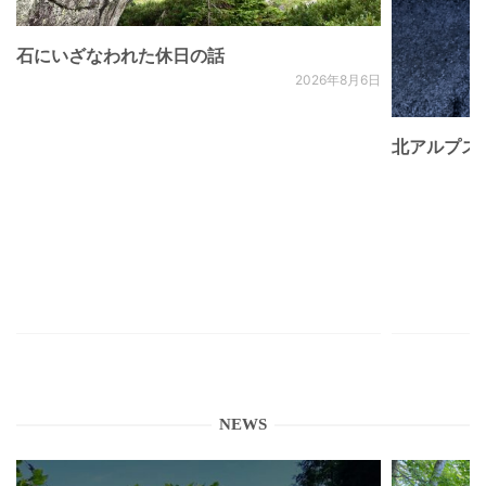
石にいざなわれた休日の話
2026年8月6日
北アルプス
NEWS