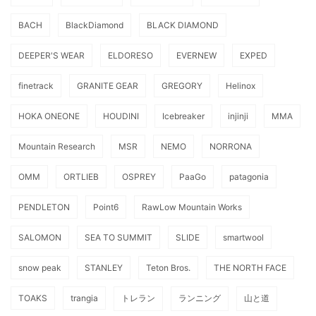
BACH
BlackDiamond
BLACK DIAMOND
DEEPER'S WEAR
ELDORESO
EVERNEW
EXPED
finetrack
GRANITE GEAR
GREGORY
Helinox
HOKA ONEONE
HOUDINI
Icebreaker
injinji
MMA
Mountain Research
MSR
NEMO
NORRONA
OMM
ORTLIEB
OSPREY
PaaGo
patagonia
PENDLETON
Point6
RawLow Mountain Works
SALOMON
SEA TO SUMMIT
SLIDE
smartwool
snow peak
STANLEY
Teton Bros.
THE NORTH FACE
TOAKS
trangia
トレラン
ランニング
山と道