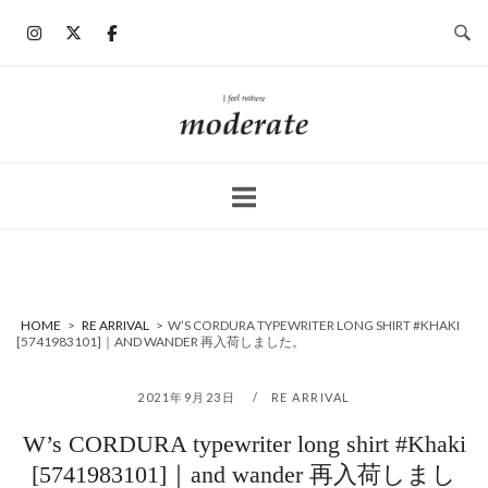
コ
ン
テ
ン
ホ
ツ
ー
へ
ム
ス
キ
ッ
プ
HOME
>
RE ARRIVAL
>
W’S CORDURA TYPEWRITER LONG SHIRT #KHAKI
[5741983101]｜AND WANDER 再入荷しました。
2021年9月23日
RE ARRIVAL
W’s CORDURA typewriter long shirt #Khaki
[5741983101]｜and wander 再入荷しまし