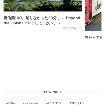
奥信濃100。足りなかった20分 。～ Beyond
the Finish Line そして、次へ。～
2026年6月15日
当たって砕け
TAG-INDEX
ALTRA
and wander
ARC'TERYX
AXESQUIN