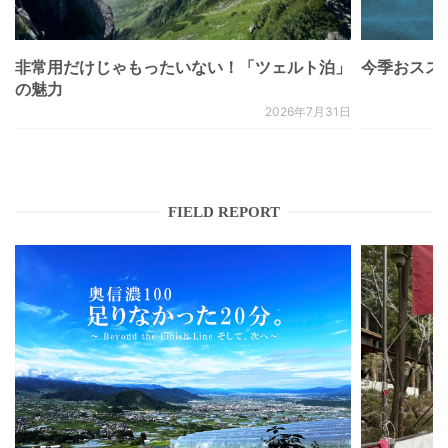
非常用だけじゃもったいない！「ツェルト泊」
今季おススメベ
の魅力
2026年7月31日
FIELD REPORT