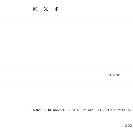
コ
ン
テ
ン
ツ
へ
ス
キ
ッ
HOME
プ
HOME
>
RE ARRIVAL
>
MEN’S R1 AIR FULL ZIP HOODY #
20