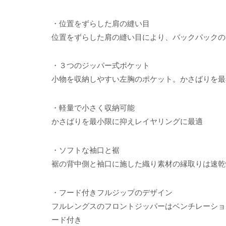
・位置をずらした肩の縫い目
位置をずらした肩の縫い目により、バックパックの
・３つのジッパー式ポケット
小物を収納しやすい左胸のポケット。かさばりを最
・軽量で小さく収納可能
かさばりを最小限に抑えレイヤリングに最適
・ソフトな袖口と裾
裾の背中側と袖口に施した織り素材の縁取りは速乾
・フード付きフルジップのデザイン
フルレングスのフロントジッパーはベンチレーショ
ード付き