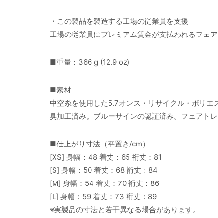
・この製品を製造する工場の従業員を支援
工場の従業員にプレミアム賃金が支払われるフェア
■重量：366 g (12.9 oz)
■素材
中空糸を使用した5.7オンス・リサイクル・ポリエ
臭加工済み。ブルーサインの認証済み。フェアトレ
■仕上がり寸法（平置き/cm）
[XS] 身幅：48 着丈：65 裄丈：81
[S] 身幅：50 着丈：68 裄丈：84
[M] 身幅：54 着丈：70 裄丈：86
[L] 身幅：59 着丈：73 裄丈：89
※実製品の寸法と若干異なる場合があります。