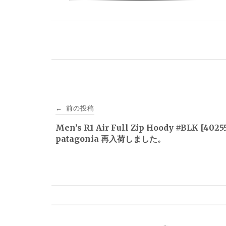
投
前の投稿
←
稿
Men’s R1 Air Full Zip Hoody #BLK [402
patagonia 再入荷しました。
ナ
ビ
ゲ
ー