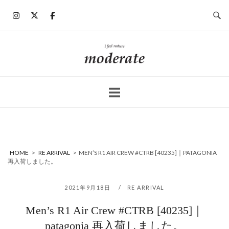
コ
ン
テ
ン
ホ
ツ
ー
へ
ム
ス
キ
ッ
プ
HOME
>
RE ARRIVAL
>
MEN’S R1 AIR CREW #CTRB [40235]｜PATAGONIA
再入荷しました。
2021年9月18日
RE ARRIVAL
Men’s R1 Air Crew #CTRB [40235]｜
patagonia 再入荷しました。