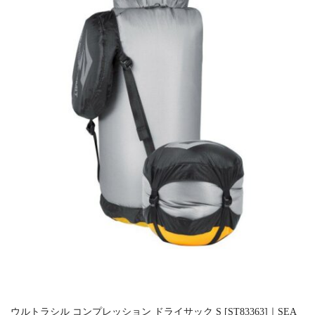
ウルトラシル コンプレッション ドライサック S [ST83363]｜SEA