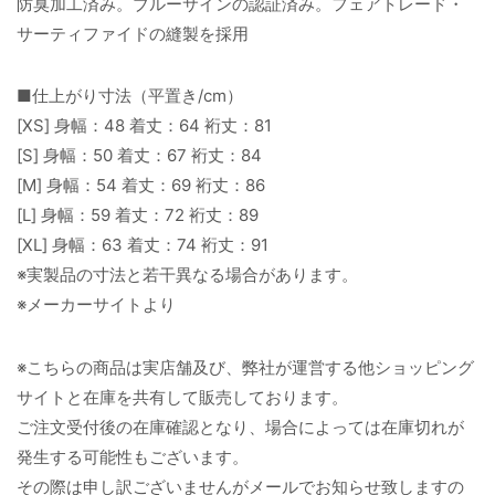
防臭加工済み。ブルーサインの認証済み。フェアトレード・
サーティファイドの縫製を採用
■仕上がり寸法（平置き/cm）
[XS] 身幅：48 着丈：64 裄丈：81
[S] 身幅：50 着丈：67 裄丈：84
[M] 身幅：54 着丈：69 裄丈：86
[L] 身幅：59 着丈：72 裄丈：89
[XL] 身幅：63 着丈：74 裄丈：91
※実製品の寸法と若干異なる場合があります。
※メーカーサイトより
※こちらの商品は実店舗及び、弊社が運営する他ショッピング
サイトと在庫を共有して販売しております。
ご注文受付後の在庫確認となり、場合によっては在庫切れが
発生する可能性もございます。
その際は申し訳ございませんがメールでお知らせ致しますの