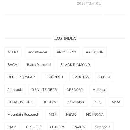
2026年8月10日
TAG-INDEX
ALTRA
and wander
ARC'TERYX
AXESQUIN
BACH
BlackDiamond
BLACK DIAMOND
DEEPER'S WEAR
ELDORESO
EVERNEW
EXPED
finetrack
GRANITE GEAR
GREGORY
Helinox
HOKA ONEONE
HOUDINI
Icebreaker
injinji
MMA
Mountain Research
MSR
NEMO
NORRONA
OMM
ORTLIEB
OSPREY
PaaGo
patagonia