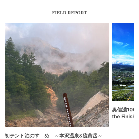
FIELD REPORT
奥信濃100
the Fini
初テント泊のすゝめ ～本沢温泉&硫黄岳～