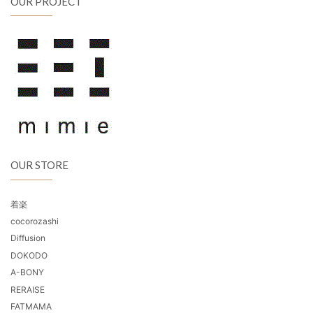
OUR PROJECT
OUR STORE
着楽
cocorozashi
Diffusion
DOKODO
A-BONY
RERAISE
FATMAMA