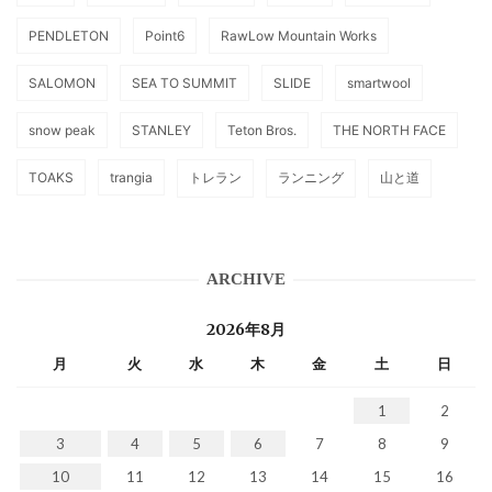
PENDLETON
Point6
RawLow Mountain Works
SALOMON
SEA TO SUMMIT
SLIDE
smartwool
snow peak
STANLEY
Teton Bros.
THE NORTH FACE
TOAKS
trangia
トレラン
ランニング
山と道
ARCHIVE
2026年8月
月
火
水
木
金
土
日
1
2
3
4
5
6
7
8
9
10
11
12
13
14
15
16