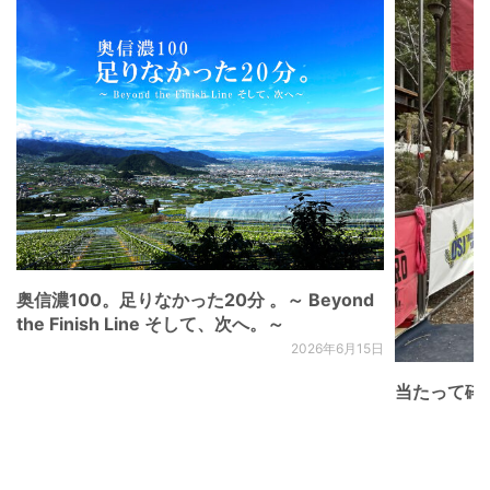
奥信濃100。足りなかった20分 。～ Beyond
the Finish Line そして、次へ。～
2026年6月15日
当たって砕け