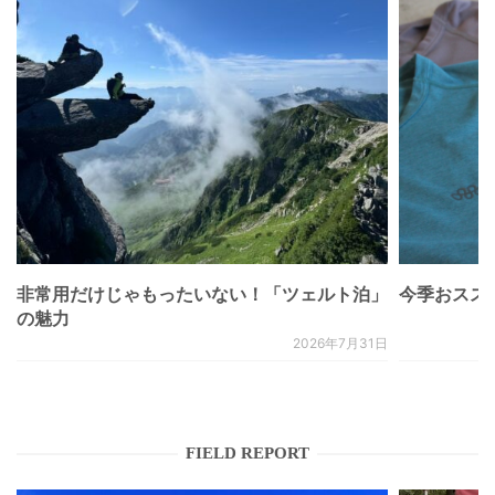
非常用だけじゃもったいない！「ツェルト泊」
今季おススメベ
の魅力
2026年7月31日
FIELD REPORT