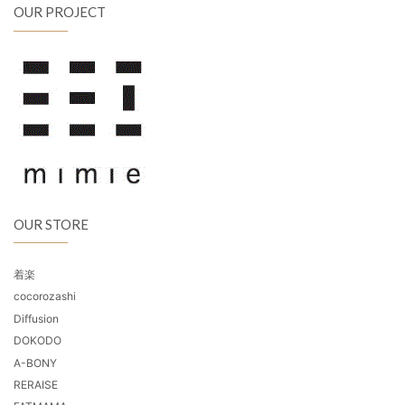
OUR PROJECT
OUR STORE
着楽
cocorozashi
Diffusion
DOKODO
A-BONY
RERAISE