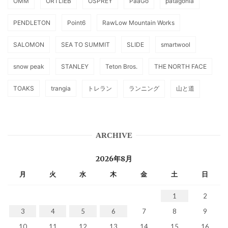
OMM
ORTLIEB
OSPREY
PaaGo
patagonia
PENDLETON
Point6
RawLow Mountain Works
SALOMON
SEA TO SUMMIT
SLIDE
smartwool
snow peak
STANLEY
Teton Bros.
THE NORTH FACE
TOAKS
trangia
トレラン
ランニング
山と道
ARCHIVE
2026年8月
月
火
水
木
金
土
日
1
2
3
4
5
6
7
8
9
10
11
12
13
14
15
16