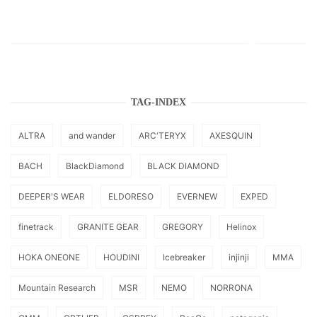
TAG-INDEX
ALTRA
and wander
ARC'TERYX
AXESQUIN
BACH
BlackDiamond
BLACK DIAMOND
DEEPER'S WEAR
ELDORESO
EVERNEW
EXPED
finetrack
GRANITE GEAR
GREGORY
Helinox
HOKA ONEONE
HOUDINI
Icebreaker
injinji
MMA
Mountain Research
MSR
NEMO
NORRONA