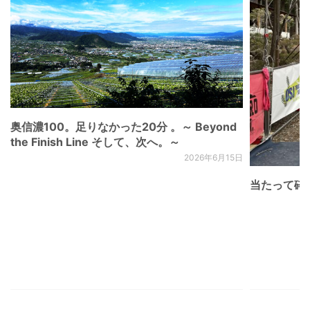
奥信濃100。足りなかった20分 。～ Beyond
the Finish Line そして、次へ。～
2026年6月15日
当たって砕け