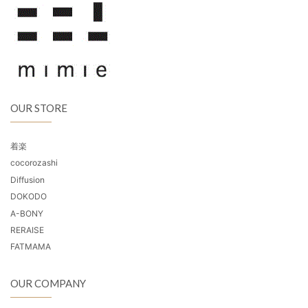
OUR STORE
着楽
cocorozashi
Diffusion
DOKODO
A-BONY
RERAISE
FATMAMA
OUR COMPANY