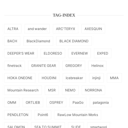
TAG-INDEX
ALTRA
and wander
ARC'TERYX
AXESQUIN
BACH
BlackDiamond
BLACK DIAMOND
DEEPER'S WEAR
ELDORESO
EVERNEW
EXPED
finetrack
GRANITE GEAR
GREGORY
Helinox
HOKA ONEONE
HOUDINI
Icebreaker
injinji
MMA
Mountain Research
MSR
NEMO
NORRONA
OMM
ORTLIEB
OSPREY
PaaGo
patagonia
PENDLETON
Point6
RawLow Mountain Works
SALOMON
SEA TO SUMMIT
SLIDE
smartwool