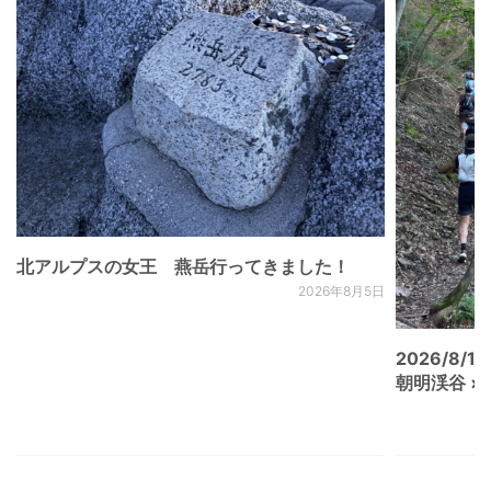
北アルプスの女王 燕岳行ってきました！
2026年8月5日
2026/8/15
朝明渓谷 × N