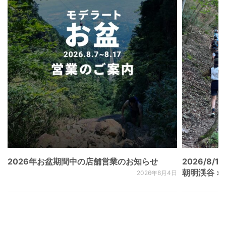
2026年お盆期間中の店舗営業のお知らせ
2026/8/15
朝明渓谷 × N
2026年8月4日