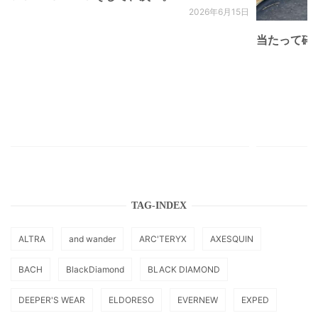
2026年6月15日
当たって砕け
TAG-INDEX
ALTRA
and wander
ARC'TERYX
AXESQUIN
BACH
BlackDiamond
BLACK DIAMOND
DEEPER'S WEAR
ELDORESO
EVERNEW
EXPED