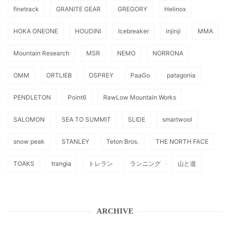
finetrack
GRANITE GEAR
GREGORY
Helinox
HOKA ONEONE
HOUDINI
Icebreaker
injinji
MMA
Mountain Research
MSR
NEMO
NORRONA
OMM
ORTLIEB
OSPREY
PaaGo
patagonia
PENDLETON
Point6
RawLow Mountain Works
SALOMON
SEA TO SUMMIT
SLIDE
smartwool
snow peak
STANLEY
Teton Bros.
THE NORTH FACE
TOAKS
trangia
トレラン
ランニング
山と道
ARCHIVE