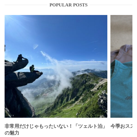
POPULAR POSTS
非常用だけじゃもったいない！「ツェルト泊」
今季おススメベ
の魅力