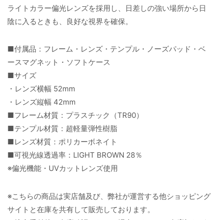
ライトカラー偏光レンズを採用し、日差しの強い場所から日
陰に入るときも、良好な視界を確保。
■付属品：フレーム・レンズ・テンプル・ノーズパッド・ベ
ースマグネット・ソフトケース
■サイズ
・レンズ横幅 52mm
・レンズ縦幅 42mm
■フレーム材質：プラスチック（TR90）
■テンプル材質：超軽量弾性樹脂
■レンズ材質：ポリカーボネイト
■可視光線透過率：LIGHT BROWN 28％
※偏光機能・UVカットレンズ使用
※こちらの商品は実店舗及び、弊社が運営する他ショッピング
サイトと在庫を共有して販売しております。