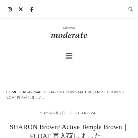
コ
ン
テ
ン
ホ
ツ
ー
へ
ム
ス
キ
ッ
プ
HOME
>
RE ARRIVAL
>
SHARON BROWN+ACTIVE TEMPLE BROWN｜
FLOAT 再入荷しました。
2021年9月2日
RE ARRIVAL
SHARON Brown+Active Temple Brown｜
FLOAT 再入荷しました。