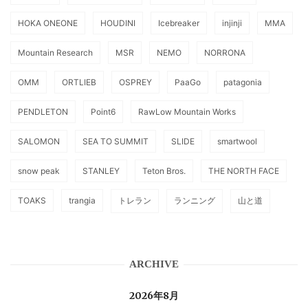
HOKA ONEONE
HOUDINI
Icebreaker
injinji
MMA
Mountain Research
MSR
NEMO
NORRONA
OMM
ORTLIEB
OSPREY
PaaGo
patagonia
PENDLETON
Point6
RawLow Mountain Works
SALOMON
SEA TO SUMMIT
SLIDE
smartwool
snow peak
STANLEY
Teton Bros.
THE NORTH FACE
TOAKS
trangia
トレラン
ランニング
山と道
ARCHIVE
2026年8月