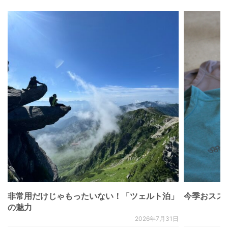
非常用だけじゃもったいない！「ツェルト泊」
今季おススメベ
の魅力
2026年7月31日