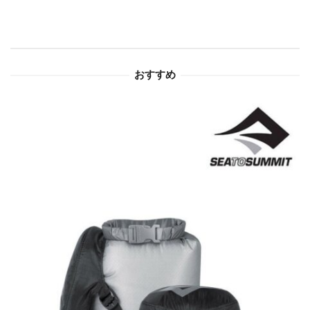
シ
ョ
おすすめ
ン