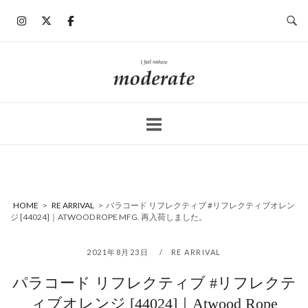
コ
ン
テ
ン
ホ
ツ
ー
へ
ム
ス
キ
ッ
プ
HOME
>
RE ARRIVAL
>
パラコード リフレクティブ #リフレクティブオレン
ジ [44024]｜ATWOOD ROPE MFG. 再入荷しました。
2021年8月23日
RE ARRIVAL
パラコード リフレクティブ #リフレクテ
ィブオレンジ [44024]｜Atwood Rope