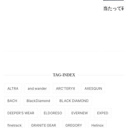
当たって砕け
TAG-INDEX
ALTRA
and wander
ARC'TERYX
AXESQUIN
BACH
BlackDiamond
BLACK DIAMOND
DEEPER'S WEAR
ELDORESO
EVERNEW
EXPED
finetrack
GRANITE GEAR
GREGORY
Helinox