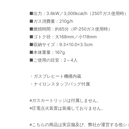
■出力：3.6kW／3,000kcal/h（250Tガス使用時）
■ガス消費量：210g/h
■燃焼時間：約65分（IP-250ガス使用時）
■ゴトク径：大168mm／小118mm
■収納サイズ：9.3×10.0×3.5cm
■本体重量：167g
■ご使用の目安：2～4人
・ガスプレヒート機構内蔵
・ナイロンスタッフバッグ付属
※ガスカートリッジは付属しません。
※圧電点火装置は装備しておりません。
※こちらの商品は実店舗及び、弊社が運営する他シ