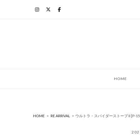
コ
ン
テ
ン
ツ
へ
ス
キ
ッ
HOME
プ
HOME
>
RE ARRIVAL
>
ウルトラ・スパイダーストーブ II [P-15
20