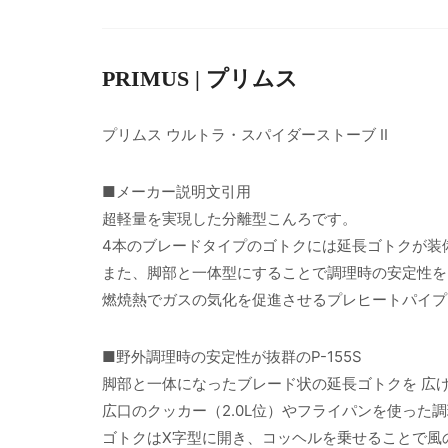
PRIMUS | プリムス
プリムス ウルトラ・スパイダーストーブ II
■メーカー説明文引用
超軽量を実現した分離型こんろです。
4本のブレードタイプのゴトクには延長ゴトクが装
また、脚部と一体型にすることで調理時の安定性を
燃焼熱でガスの気化を促進させるプレヒートパイプ
■野外調理時の安定性が抜群のP-155S
脚部と一体になったブレード状の延長ゴトクを 広げ
広口のクッカー（2.0L位）やフライパンを使った
ゴトクはX字型に開き、コッヘルを乗せることで風