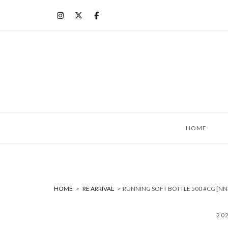
コ
ン
テ
ン
ツ
へ
ス
キ
ッ
HOME
プ
HOME
>
RE ARRIVAL
>
RUNNING SOFT BOTTLE 500 #CG
20