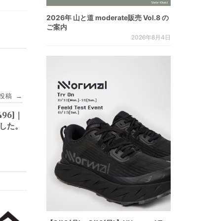
2026年 山と道 moderate販売 Vol.8 の
ご案内
2026年8月4日
投稿
→
4496]｜
ました。