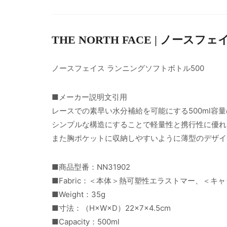
THE NORTH FACE | ノースフェ
ノースフェイス ランニングソフトボトル500
■メーカー説明文引用
レースでの素早い水分補給を可能にする500ml容
シンプルな構造にすることで軽量性と携行性に優れ
また胸ポケットに収納しやすいように薄型のデザイ
■商品型番：NN31902
■Fabric：＜本体＞熱可塑性エラストマー、＜キ
■Weight：35g
■寸法：（H×W×D）22×7×4.5cm
■Capacity：500ml