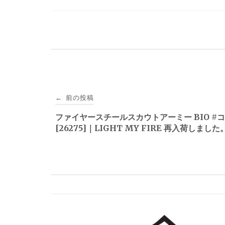
投
前の投稿
←
稿
ファイヤースチールスカウトアーミー BIO #
[26275]｜LIGHT MY FIRE 再入荷しました
ナ
ビ
ゲ
ー
シ