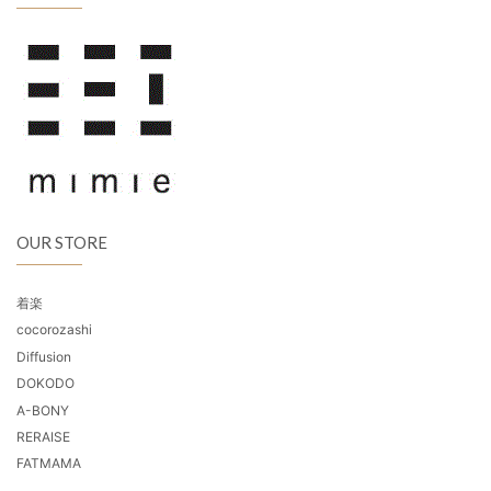
OUR STORE
着楽
cocorozashi
Diffusion
DOKODO
A-BONY
RERAISE
FATMAMA