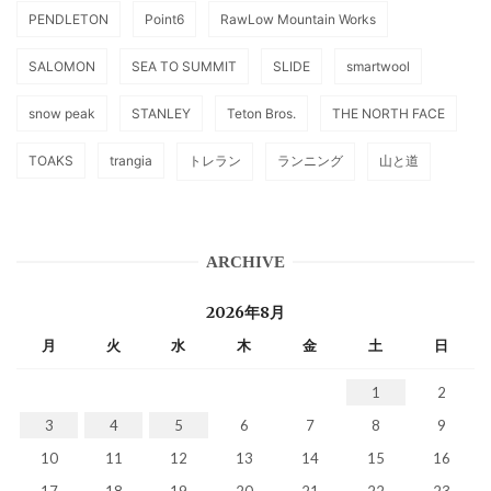
PENDLETON
Point6
RawLow Mountain Works
SALOMON
SEA TO SUMMIT
SLIDE
smartwool
snow peak
STANLEY
Teton Bros.
THE NORTH FACE
TOAKS
trangia
トレラン
ランニング
山と道
ARCHIVE
2026年8月
月
火
水
木
金
土
日
1
2
3
4
5
6
7
8
9
10
11
12
13
14
15
16