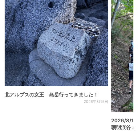
北アルプスの女王 燕岳行ってきました！
2026年8月5日
2026/8/15
朝明渓谷 × N