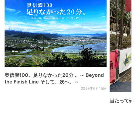
奥信濃100。足りなかった20分 。～ Beyond
the Finish Line そして、次へ。～
2026年6月15日
当たって砕け