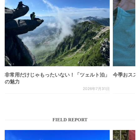
非常用だけじゃもったいない！「ツェルト泊」
今季おススメベ
の魅力
2026年7月31日
FIELD REPORT