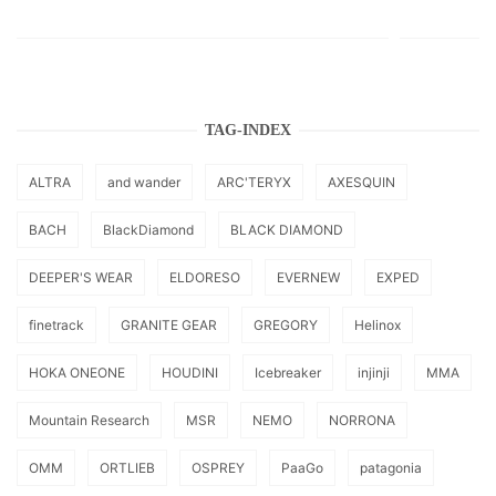
TAG-INDEX
ALTRA
and wander
ARC'TERYX
AXESQUIN
BACH
BlackDiamond
BLACK DIAMOND
DEEPER'S WEAR
ELDORESO
EVERNEW
EXPED
finetrack
GRANITE GEAR
GREGORY
Helinox
HOKA ONEONE
HOUDINI
Icebreaker
injinji
MMA
Mountain Research
MSR
NEMO
NORRONA
OMM
ORTLIEB
OSPREY
PaaGo
patagonia