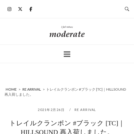
コ
ン
テ
ン
ホ
ツ
ー
へ
ム
ス
キ
ッ
プ
HOME
>
RE ARRIVAL
>
トレイルクランポン #ブラック [TC]｜HILLSOUND
再入荷しました。
2021年2月26日
RE ARRIVAL
トレイルクランポン #ブラック [TC]｜
HILLSOUND 再入荷しました。