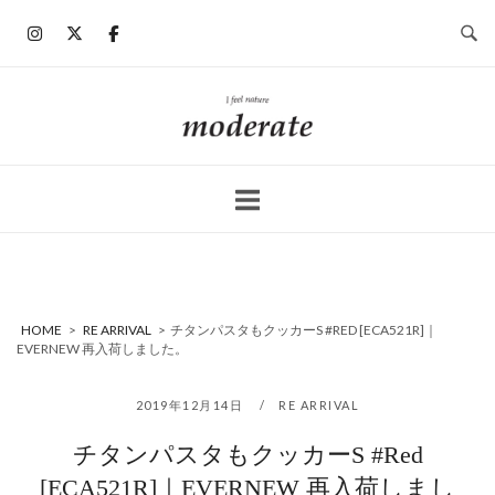
コ
ン
テ
ン
ホ
ツ
ー
へ
ム
ス
キ
ッ
プ
HOME
>
RE ARRIVAL
>
チタンパスタもクッカーS #RED [ECA521R]｜
EVERNEW 再入荷しました。
2019年12月14日
RE ARRIVAL
チタンパスタもクッカーS #Red
[ECA521R]｜EVERNEW 再入荷しまし