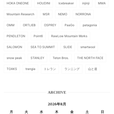
HOKA ONEONE
HOUDINI
Icebreaker
injinji
MMA
Mountain Research
MSR
NEMO
NORRONA
OMM
ORTLIEB
OSPREY
PaaGo
patagonia
PENDLETON
Point6
RawLow Mountain Works
SALOMON
SEA TO SUMMIT
SLIDE
smartwool
snow peak
STANLEY
Teton Bros.
THE NORTH FACE
TOAKS
trangia
トレラン
ランニング
山と道
ARCHIVE
2026年8月
月
火
水
木
金
土
日