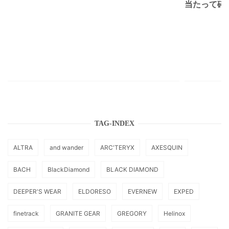
当たって砕け
TAG-INDEX
ALTRA
and wander
ARC'TERYX
AXESQUIN
BACH
BlackDiamond
BLACK DIAMOND
DEEPER'S WEAR
ELDORESO
EVERNEW
EXPED
finetrack
GRANITE GEAR
GREGORY
Helinox