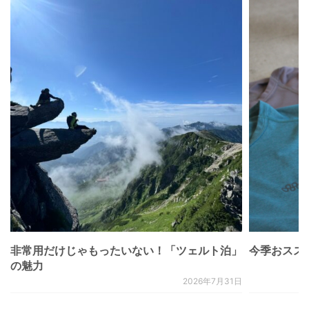
非常用だけじゃもったいない！「ツェルト泊」
今季おススメベ
の魅力
2026年7月31日