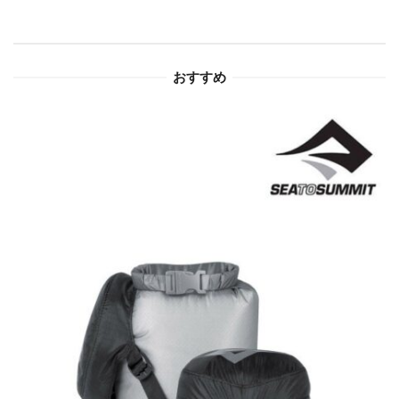
シ
ョ
おすすめ
ン