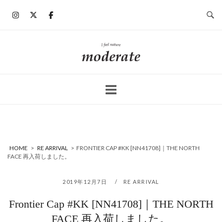
コ
ン
テ
ン
ホ
ツ
ー
へ
ム
ス
キ
ッ
プ
HOME
>
RE ARRIVAL
>
FRONTIER CAP #KK [NN41708]｜THE NORTH
FACE 再入荷しました。
2019年12月7日
RE ARRIVAL
Frontier Cap #KK [NN41708]｜THE NORTH
FACE 再入荷しました。