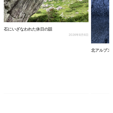
石にいざなわれた休日の話
2026年8月6日
北アルプス