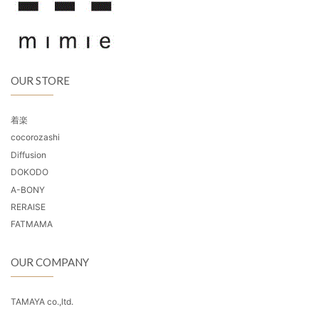
OUR STORE
着楽
cocorozashi
Diffusion
DOKODO
A-BONY
RERAISE
FATMAMA
OUR COMPANY
TAMAYA co.,ltd.