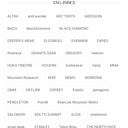
TAG-INDEX
ALTRA
and wander
ARC'TERYX
AXESQUIN
BACH
BlackDiamond
BLACK DIAMOND
DEEPER'S WEAR
ELDORESO
EVERNEW
EXPED
finetrack
GRANITE GEAR
GREGORY
Helinox
HOKA ONEONE
HOUDINI
Icebreaker
injinji
MMA
Mountain Research
MSR
NEMO
NORRONA
OMM
ORTLIEB
OSPREY
PaaGo
patagonia
PENDLETON
Point6
RawLow Mountain Works
SALOMON
SEA TO SUMMIT
SLIDE
smartwool
snow peak
STANLEY
Teton Bros.
THE NORTH FACE