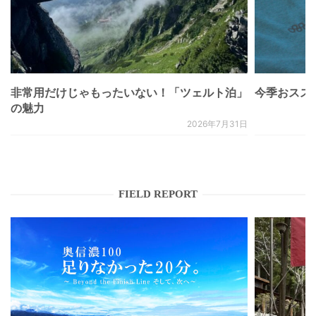
非常用だけじゃもったいない！「ツェルト泊」
今季おススメベ
の魅力
2026年7月31日
FIELD REPORT