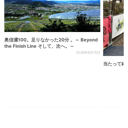
奥信濃100。足りなかった20分 。～ Beyond
the Finish Line そして、次へ。～
2026年6月15日
当たって砕け