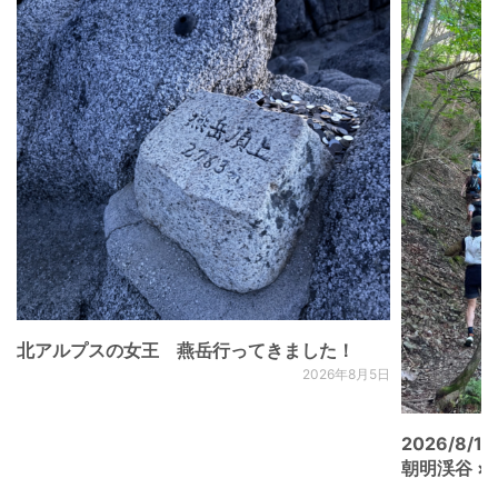
北アルプスの女王 燕岳行ってきました！
2026年8月5日
2026/8/15
朝明渓谷 × N