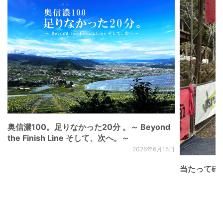
奥信濃100。足りなかった20分 。～ Beyond
the Finish Line そして、次へ。～
2026年6月15日
当たって砕け