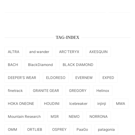
TAG-INDEX
ALTRA
and wander
ARC'TERYX
AXESQUIN
BACH
BlackDiamond
BLACK DIAMOND
DEEPER'S WEAR
ELDORESO
EVERNEW
EXPED
finetrack
GRANITE GEAR
GREGORY
Helinox
HOKA ONEONE
HOUDINI
Icebreaker
injinji
MMA
Mountain Research
MSR
NEMO
NORRONA
OMM
ORTLIEB
OSPREY
PaaGo
patagonia