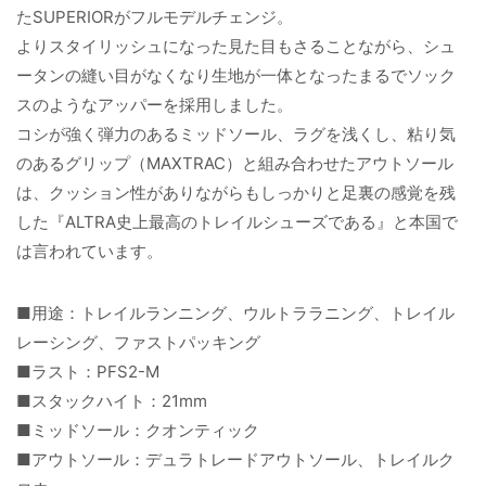
たSUPERIORがフルモデルチェンジ。
よりスタイリッシュになった見た目もさることながら、シュ
ータンの縫い目がなくなり生地が一体となったまるでソック
スのようなアッパーを採用しました。
コシが強く弾力のあるミッドソール、ラグを浅くし、粘り気
のあるグリップ（MAXTRAC）と組み合わせたアウトソール
は、クッション性がありながらもしっかりと足裏の感覚を残
した『ALTRA史上最高のトレイルシューズである』と本国で
は言われています。
■用途：トレイルランニング、ウルトララニング、トレイル
レーシング、ファストパッキング
■ラスト：PFS2-M
■スタックハイト：21mm
■ミッドソール：クオンティック
■アウトソール：デュラトレードアウトソール、トレイルク