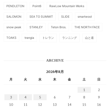
PENDLETON
Point6
RawLow Mountain Works
SALOMON
SEA TO SUMMIT
SLIDE
smartwool
snow peak
STANLEY
Teton Bros.
THE NORTH FACE
TOAKS
trangia
トレラン
ランニング
山と道
ARCHIVE
2026年8月
月
火
水
木
金
土
日
1
2
3
4
5
6
7
8
9
10
11
12
13
14
15
16