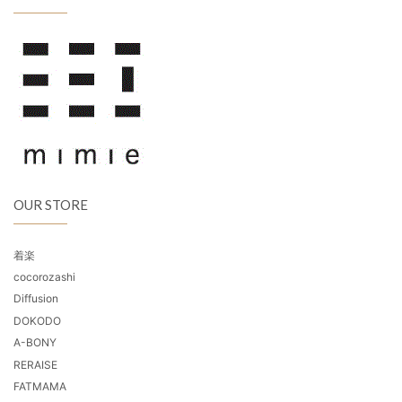
OUR STORE
着楽
cocorozashi
Diffusion
DOKODO
A-BONY
RERAISE
FATMAMA