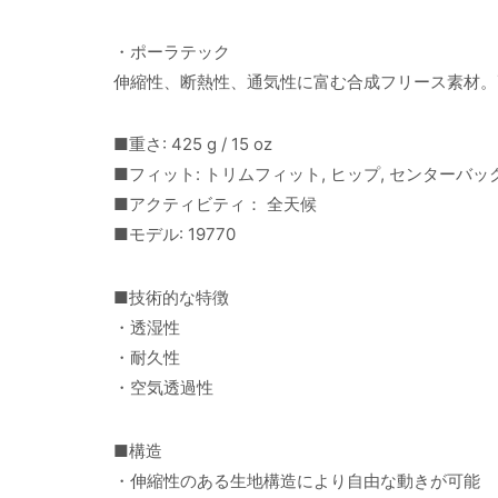
・ポーラテック
伸縮性、断熱性、通気性に富む合成フリース素材。
■重さ: 425 g / 15 oz
■フィット: トリムフィット, ヒップ, センターバック丈:
■アクティビティ： 全天候
■モデル: 19770
■技術的な特徴
・透湿性
・耐久性
・空気透過性
■構造
・伸縮性のある生地構造により自由な動きが可能