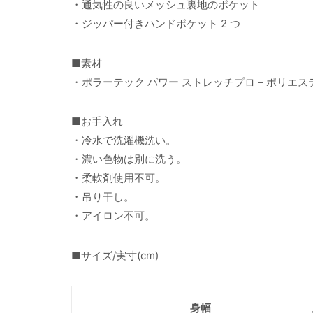
・通気性の良いメッシュ裏地のポケット
・ジッパー付きハンドポケット 2 つ
■素材
・ポラーテック パワー ストレッチプロ – ポリエス
■お手入れ
・冷水で洗濯機洗い。
・濃い色物は別に洗う。
・柔軟剤使用不可。
・吊り干し。
・アイロン不可。
■サイズ/実寸(cm)
身幅