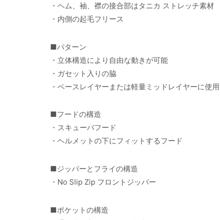
・ヘム、袖、襟の接合部はタニカ ストレッチ素材
・内側の起毛フリース
■パターン
・立体構造により自由な動きが可能
・ガセット入りの脇
・ベースレイヤーまたは軽量ミッドレイヤーに使用
■フードの構造
・スキューバフード
・ヘルメットの下にフィットするフード
■ジッパーとフライの構造
・No Slip Zip フロントジッパー
■ポケットの構造