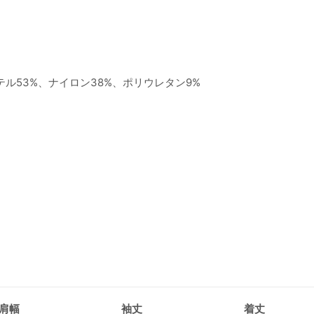
テル53%、ナイロン38%、ポリウレタン9%
肩幅
袖丈
着丈