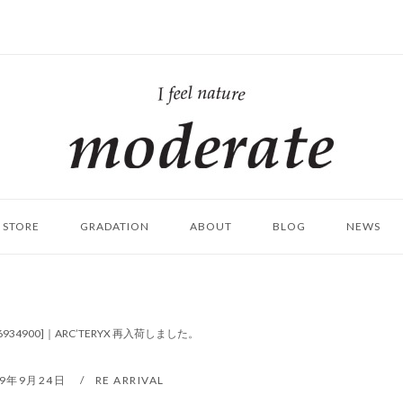
ホ
ー
ム
STORE
GRADATION
ABOUT
BLOG
NEWS
[L06934900]｜ARC’TERYX 再入荷しました。
19年9月24日
RE ARRIVAL