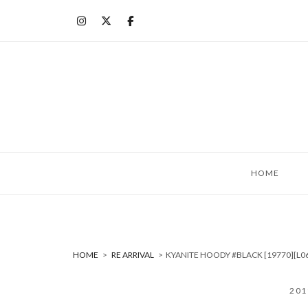
コ
ン
テ
ン
ツ
へ
ス
キ
ッ
HOME
プ
HOME
>
RE ARRIVAL
>
KYANITE HOODY #BLACK [19770]
20