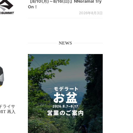
【8/10(月)～8/16(日)】NNoramal Try
On！
2026年8月3日
NEWS
ドライサ
MMIT 再入