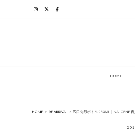
コ
ン
テ
ン
ツ
へ
ス
キ
ッ
HOME
プ
HOME
>
RE ARRIVAL
>
広口丸形ボトル 250ML｜NALGENE
20