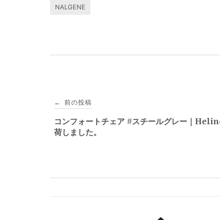
NALGENE
投
前の投稿
←
稿
コンフォートチェア #スチールグレー｜Helin
荷しました。
ナ
ビ
ゲ
ー
シ