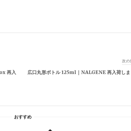
次の
ox 再入
広口丸形ボトル 125ml｜NALGENE 再入荷し
おすすめ