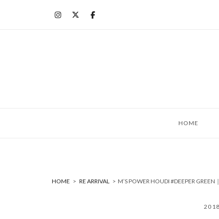
コ
ン
テ
ン
ツ
へ
ス
キ
ッ
HOME
プ
HOME
>
RE ARRIVAL
>
M’S POWER HOUDI #DEEPER GR
201