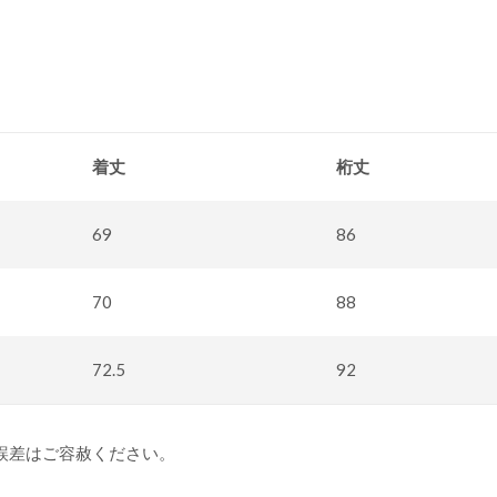
着丈
桁丈
69
86
70
88
72.5
92
誤差はご容赦ください。