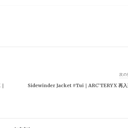
次の
K｜
Sidewinder Jacket #Tui｜ARC’TERYX 