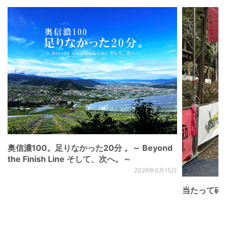
奥信濃100。足りなかった20分 。～ Beyond
the Finish Line そして、次へ。～
2026年6月15日
当たって砕け