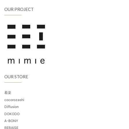
OUR PROJECT
OUR STORE
着楽
cocorozashi
Diffusion
DOKODO
A-BONY
RERAISE