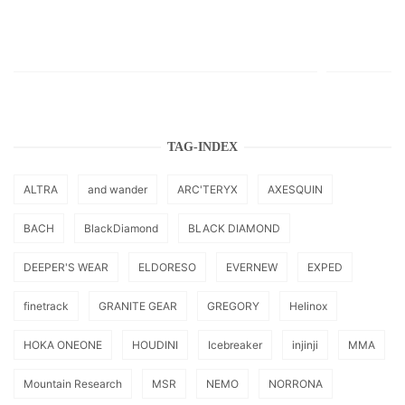
TAG-INDEX
ALTRA
and wander
ARC'TERYX
AXESQUIN
BACH
BlackDiamond
BLACK DIAMOND
DEEPER'S WEAR
ELDORESO
EVERNEW
EXPED
finetrack
GRANITE GEAR
GREGORY
Helinox
HOKA ONEONE
HOUDINI
Icebreaker
injinji
MMA
Mountain Research
MSR
NEMO
NORRONA