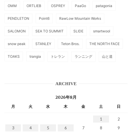
OMM
ORTLIEB
OSPREY
PaaGo
patagonia
PENDLETON
Point6
RawLow Mountain Works
SALOMON
SEA TO SUMMIT
SLIDE
smartwool
snow peak
STANLEY
Teton Bros.
THE NORTH FACE
TOAKS
trangia
トレラン
ランニング
山と道
ARCHIVE
2026年8月
月
火
水
木
金
土
日
1
2
3
4
5
6
7
8
9