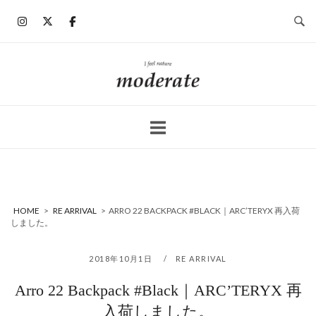
コ
ン
テ
ン
ホ
ツ
ー
へ
ム
ス
キ
ッ
プ
HOME
>
RE ARRIVAL
>
ARRO 22 BACKPACK #BLACK｜ARC’TERYX 再入荷
しました。
2018年10月1日
RE ARRIVAL
Arro 22 Backpack #Black｜ARC’TERYX 再
入荷しました。