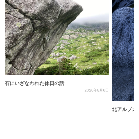
石にいざなわれた休日の話
2026年8月6日
北アルプス