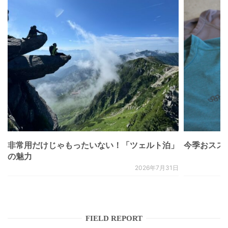
非常用だけじゃもったいない！「ツェルト泊」
今季おススメベ
の魅力
2026年7月31日
FIELD REPORT