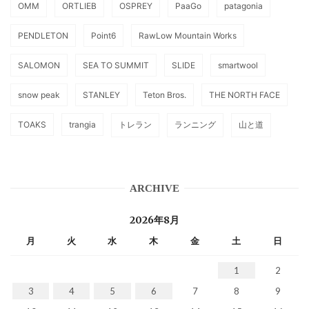
OMM
ORTLIEB
OSPREY
PaaGo
patagonia
PENDLETON
Point6
RawLow Mountain Works
SALOMON
SEA TO SUMMIT
SLIDE
smartwool
snow peak
STANLEY
Teton Bros.
THE NORTH FACE
TOAKS
trangia
トレラン
ランニング
山と道
ARCHIVE
2026年8月
月
火
水
木
金
土
日
1
2
3
4
5
6
7
8
9