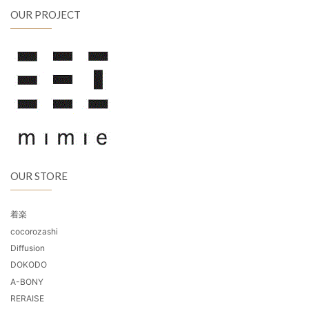
OUR PROJECT
OUR STORE
着楽
cocorozashi
Diffusion
DOKODO
A-BONY
RERAISE