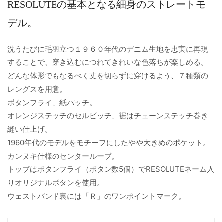
RESOLUTEの基本となる細身のストレートモ
デル。
洗うたびに毛羽立つ１９６０年代のデニム生地を忠実に再現
することで、穿き込むにつれてきれいな色落ちが楽しめる。
どんな体形でもなるべく丈を切らずに穿けるよう、７種類の
レングスを用意。
ボタンフライ、紙パッチ。
オレンジステッチのセルビッチ、裾はチェーンステッチ巻き
縫い仕上げ。
1960年代のモデルをモチーフにしたやや大きめのポケット。
カンヌキ仕様のセンターループ。
トップはボタンフライ（ボタン数5個）でRESOLUTEネーム入
りオリジナルボタンを使用。
ウェストバンド裏には「Ｒ」のワンポイントマーク。