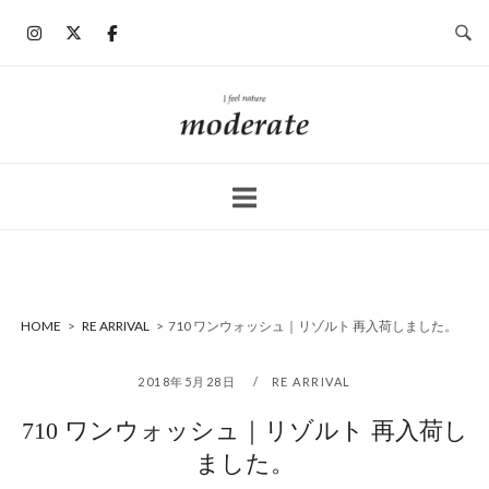
コ
ン
テ
ン
ホ
ツ
ー
へ
ム
ス
キ
ッ
プ
HOME
>
RE ARRIVAL
>
710 ワンウォッシュ｜リゾルト 再入荷しました。
2018年5月28日
RE ARRIVAL
710 ワンウォッシュ｜リゾルト 再入荷し
ました。