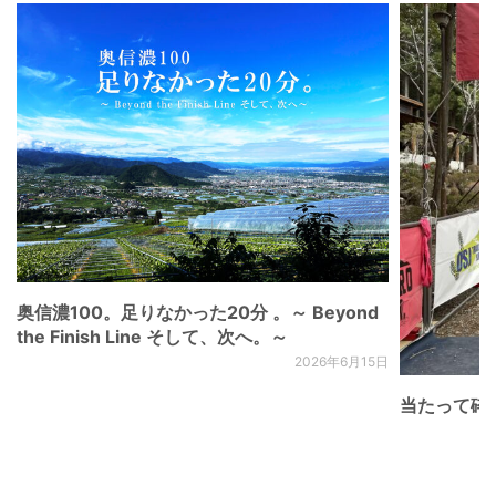
奥信濃100。足りなかった20分 。～ Beyond
the Finish Line そして、次へ。～
2026年6月15日
当たって砕け