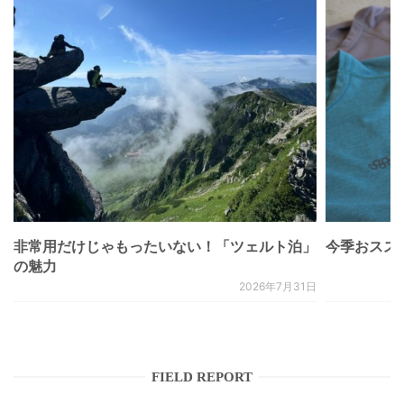
非常用だけじゃもったいない！「ツェルト泊」
今季おススメベ
の魅力
2026年7月31日
FIELD REPORT