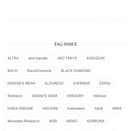
TAG-INDEX
ALTRA
and wander
ARC'TERYX
AXESQUIN
BACH
BlackDiamond
BLACK DIAMOND
DEEPER'S WEAR
ELDORESO
EVERNEW
EXPED
finetrack
GRANITE GEAR
GREGORY
Helinox
HOKA ONEONE
HOUDINI
Icebreaker
injinji
MMA
Mountain Research
MSR
NEMO
NORRONA