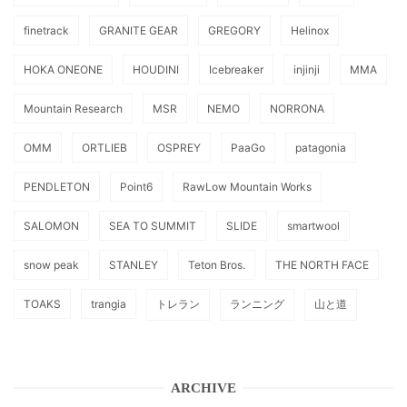
finetrack
GRANITE GEAR
GREGORY
Helinox
HOKA ONEONE
HOUDINI
Icebreaker
injinji
MMA
Mountain Research
MSR
NEMO
NORRONA
OMM
ORTLIEB
OSPREY
PaaGo
patagonia
PENDLETON
Point6
RawLow Mountain Works
SALOMON
SEA TO SUMMIT
SLIDE
smartwool
snow peak
STANLEY
Teton Bros.
THE NORTH FACE
TOAKS
trangia
トレラン
ランニング
山と道
ARCHIVE