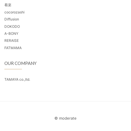
着楽
cocorozashi
Diffusion
DOKODO
A-BONY
RERAISE
FATMAMA
OUR COMPANY
TAMAYA co.,ltd.
© moderate