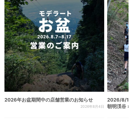
2026年お盆期間中の店舗営業のお知らせ
2026/8/15
朝明渓谷 × N
2026年8月4日