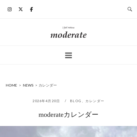
コ
ン
テ
ン
ホ
ツ
ー
へ
ム
ス
キ
ッ
プ
HOME
>
NEWS
>
カレンダー
2026年4月20日
BLOG
、
カレンダー
moderateカレンダー