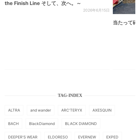
the Finish Line そして、次へ。～
2026年6月15日
当たって砕け
TAG-INDEX
ALTRA
and wander
ARC'TERYX
AXESQUIN
BACH
BlackDiamond
BLACK DIAMOND
DEEPER'S WEAR
ELDORESO
EVERNEW
EXPED