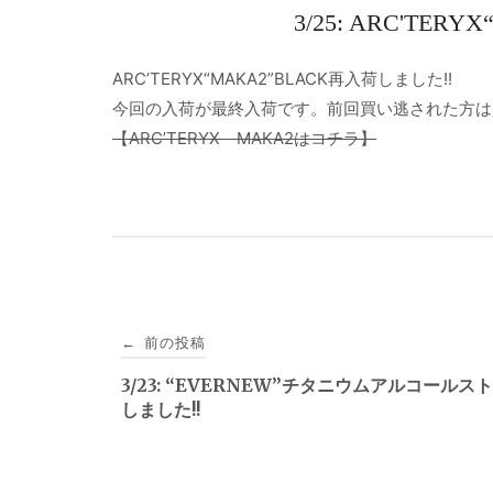
3/25: ARC'TE
ARC’TERYX“MAKA2”BLACK再入荷しました!!
今回の入荷が最終入荷です。前回買い逃された方は
【ARC’TERYX MAKA2はコチラ】
投
前の投稿
←
稿
3/23: “EVERNEW”チタニウムアルコールス
しました!!
ナ
ビ