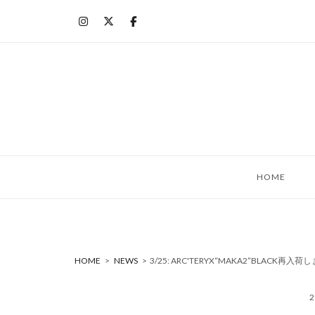
コ
ン
テ
ン
ツ
へ
ス
キ
ッ
HOME
プ
HOME
>
NEWS
>
3/25: ARC'TERYX“MAKA2”BLACK再入荷