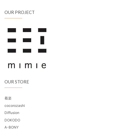
OUR PROJECT
OUR STORE
着楽
cocorozashi
Diffusion
DOKODO
A-BONY