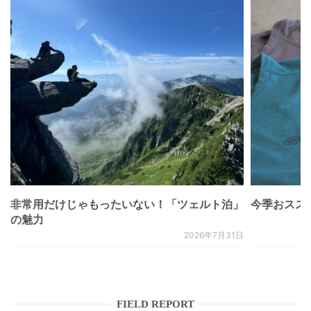
非常用だけじゃもったいない！「ツェルト泊」
今季おススメベ
の魅力
2026年7月31日
FIELD REPORT