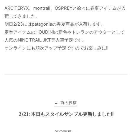
ARC’TERYX、montrail、OSPREYと徐々に春夏アイテムが入
荷してきました。
明日2/23にはpatagoniaの春夏商品が入荷します。
定番アイテムのHOUDINIの新色やトレランのアウターとして
人気のNINE TRAIL JKT等入荷予定です。
オンラインにも順次アップ予定ですのでお楽しみに!!
投
前の投稿
←
稿
2/21: 本日もスタイルサンプル更新しました!!
ナ
次の投稿
→