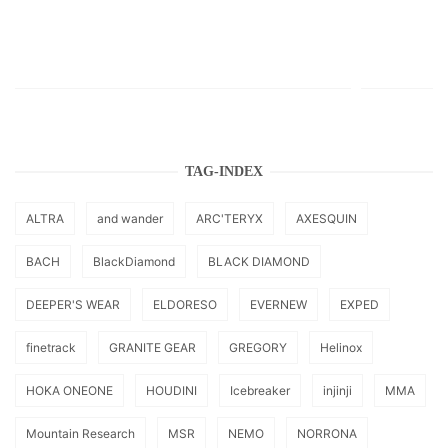
TAG-INDEX
ALTRA
and wander
ARC'TERYX
AXESQUIN
BACH
BlackDiamond
BLACK DIAMOND
DEEPER'S WEAR
ELDORESO
EVERNEW
EXPED
finetrack
GRANITE GEAR
GREGORY
Helinox
HOKA ONEONE
HOUDINI
Icebreaker
injinji
MMA
Mountain Research
MSR
NEMO
NORRONA