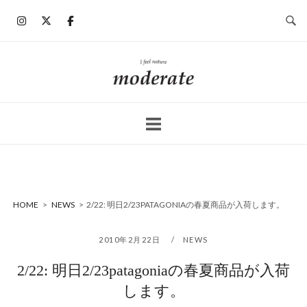
コ
ン
テ
ン
ホ
ツ
ー
へ
ム
ス
キ
ッ
プ
HOME
>
NEWS
>
2/22: 明日2/23PATAGONIAの春夏商品が入荷します。
2010年2月22日
NEWS
2/22: 明日2/23patagoniaの春夏商品が入荷
します。