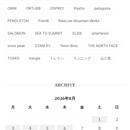
OMM
ORTLIEB
OSPREY
PaaGo
patagonia
PENDLETON
Point6
RawLow Mountain Works
SALOMON
SEA TO SUMMIT
SLIDE
smartwool
snow peak
STANLEY
Teton Bros.
THE NORTH FACE
TOAKS
trangia
トレラン
ランニング
山と道
ARCHIVE
2026年8月
月
火
水
木
金
土
日
1
2
3
4
5
6
7
8
9