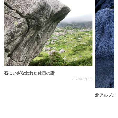
石にいざなわれた休日の話
2026年8月6日
北アルプス