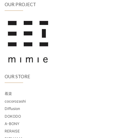
OUR PROJECT
OUR STORE
着楽
cocorozashi
Diffusion
DOKODO
A-BONY
RERAISE