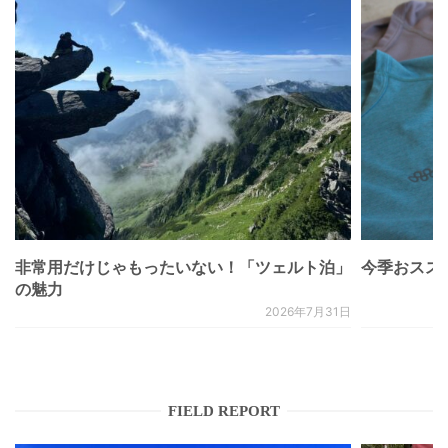
非常用だけじゃもったいない！「ツェルト泊」
今季おススメベ
の魅力
2026年7月31日
FIELD REPORT