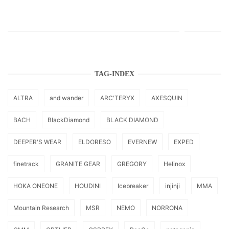
TAG-INDEX
ALTRA
and wander
ARC'TERYX
AXESQUIN
BACH
BlackDiamond
BLACK DIAMOND
DEEPER'S WEAR
ELDORESO
EVERNEW
EXPED
finetrack
GRANITE GEAR
GREGORY
Helinox
HOKA ONEONE
HOUDINI
Icebreaker
injinji
MMA
Mountain Research
MSR
NEMO
NORRONA