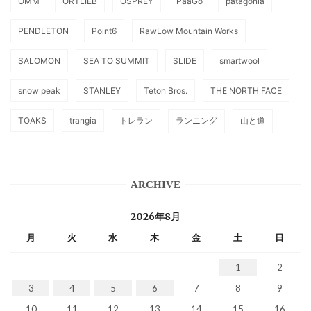
OMM
ORTLIEB
OSPREY
PaaGo
patagonia
PENDLETON
Point6
RawLow Mountain Works
SALOMON
SEA TO SUMMIT
SLIDE
smartwool
snow peak
STANLEY
Teton Bros.
THE NORTH FACE
TOAKS
trangia
トレラン
ランニング
山と道
ARCHIVE
2026年8月
月
火
水
木
金
土
日
1
2
3
4
5
6
7
8
9
10
11
12
13
14
15
16