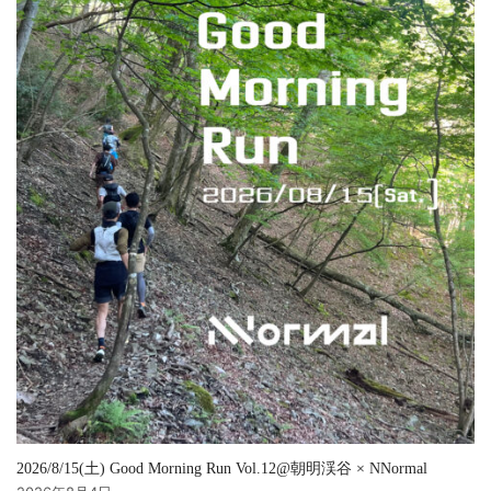
2026/8/15(土) Good Morning Run Vol.12@朝明渓谷 × NNormal