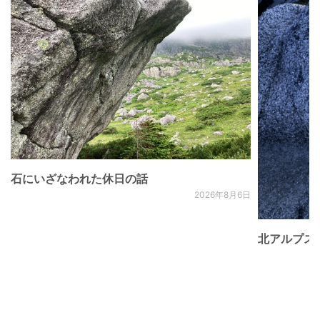
石にいざなわれた休日の話
2026年8月6日
北アルプス