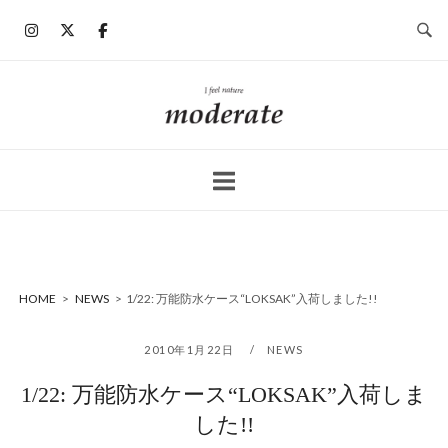
コ
ン
テ
ン
ホ
ツ
ー
へ
ム
ス
キ
ッ
プ
HOME
>
NEWS
>
1/22: 万能防水ケース“LOKSAK”入荷しました!!
2010年1月22日
NEWS
1/22: 万能防水ケース“LOKSAK”入荷しま
した!!