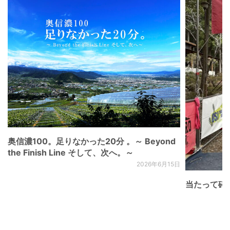
奥信濃100。足りなかった20分 。～ Beyond
the Finish Line そして、次へ。～
2026年6月15日
当たって砕け