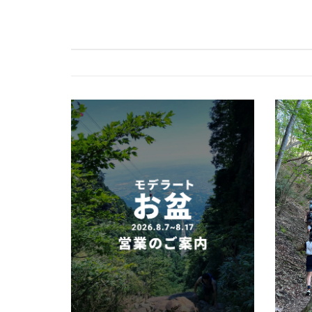
ビ
ゲ
ー
シ
ョ
ン