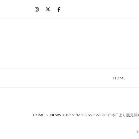
コ
ン
テ
ン
ツ
へ
ス
キ
ッ
HOME
プ
HOME
>
NEWS
>
8/15: “MOSS SNOWSTICK” 本日より販