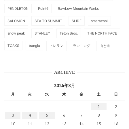
PENDLETON
Point6
RawLow Mountain Works
SALOMON
SEA TO SUMMIT
SLIDE
smartwool
snow peak
STANLEY
Teton Bros.
THE NORTH FACE
TOAKS
trangia
トレラン
ランニング
山と道
ARCHIVE
2026年8月
月
火
水
木
金
土
日
1
2
3
4
5
6
7
8
9
10
11
12
13
14
15
16