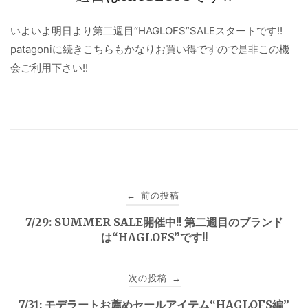
いよいよ明日より第二週目“HAGLOFS”SALEスタートです!!
patagoniに続きこちらもかなりお買い得ですので是非この機
会ご利用下さい!!
投
前の投稿
←
稿
7/29: SUMMER SALE開催中!! 第二週目のブランド
は“HAGLOFS”です!!
ナ
ビ
次の投稿
→
ゲ
7/31: モデラートお薦めセールアイテム“HAGLOFS編”