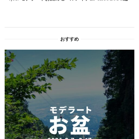
ー
シ
ョ
おすすめ
ン