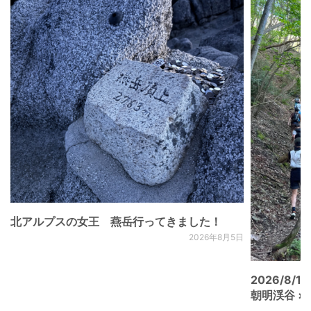
北アルプスの女王 燕岳行ってきました！
2026年8月5日
2026/8/15
朝明渓谷 × N