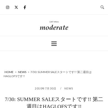
コ
ン
テ
ン
ホ
ツ
ー
へ
ム
ス
キ
ッ
プ
HOME
>
NEWS
>
7/30: SUMMER SALEスタートです!! 第二週目は
HAGLOFSです!!
2010年7月30日
NEWS
7/30: SUMMER SALEスタートです!! 第二
週目はHAGLOFSです!!