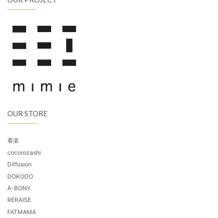
OUR STORE
着楽
cocorozashi
Diffusion
DOKODO
A-BONY
RERAISE
FATMAMA