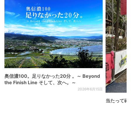
奥信濃100。足りなかった20分 。～ Beyond
the Finish Line そして、次へ。～
2026年6月15日
当たって砕け