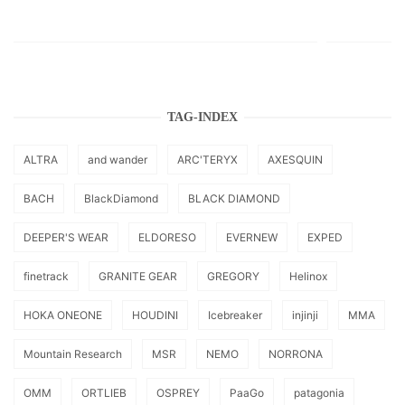
TAG-INDEX
ALTRA
and wander
ARC'TERYX
AXESQUIN
BACH
BlackDiamond
BLACK DIAMOND
DEEPER'S WEAR
ELDORESO
EVERNEW
EXPED
finetrack
GRANITE GEAR
GREGORY
Helinox
HOKA ONEONE
HOUDINI
Icebreaker
injinji
MMA
Mountain Research
MSR
NEMO
NORRONA
OMM
ORTLIEB
OSPREY
PaaGo
patagonia