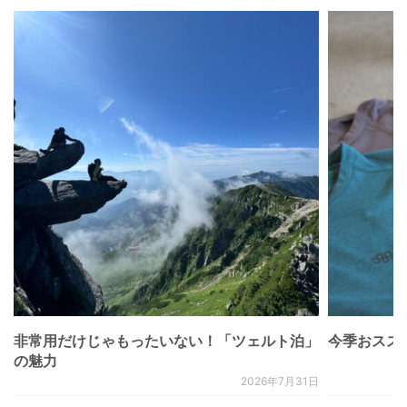
非常用だけじゃもったいない！「ツェルト泊」
今季おススメベ
の魅力
2026年7月31日