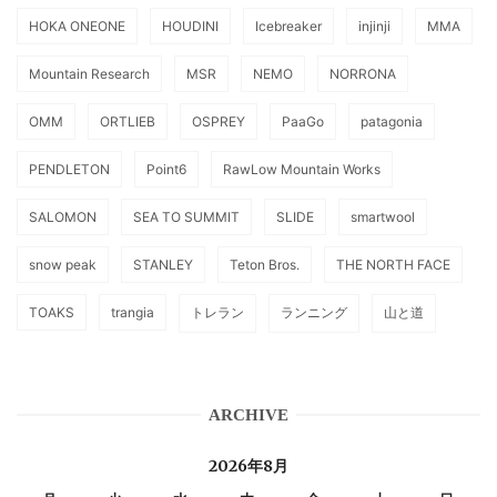
HOKA ONEONE
HOUDINI
Icebreaker
injinji
MMA
Mountain Research
MSR
NEMO
NORRONA
OMM
ORTLIEB
OSPREY
PaaGo
patagonia
PENDLETON
Point6
RawLow Mountain Works
SALOMON
SEA TO SUMMIT
SLIDE
smartwool
snow peak
STANLEY
Teton Bros.
THE NORTH FACE
TOAKS
trangia
トレラン
ランニング
山と道
ARCHIVE
2026年8月