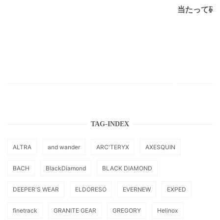
当たって砕け
TAG-INDEX
ALTRA
and wander
ARC'TERYX
AXESQUIN
BACH
BlackDiamond
BLACK DIAMOND
DEEPER'S WEAR
ELDORESO
EVERNEW
EXPED
finetrack
GRANITE GEAR
GREGORY
Helinox