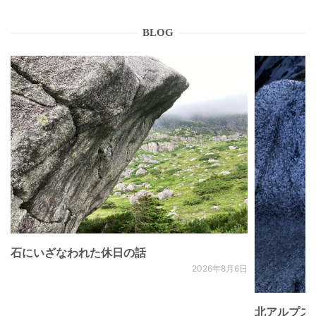
BLOG
石にいざなわれた休日の話
2026年8月6日
北アルプス