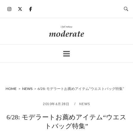
コ
ン
テ
ン
ホ
ツ
ー
へ
ム
ス
キ
ッ
プ
HOME
>
NEWS
>
6/28: モデラートお薦めアイテム“ウエストバッグ特集”
2010年6月28日
NEWS
6/28: モデラートお薦めアイテム“ウエス
トバッグ特集”