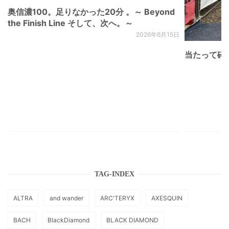
奥信濃100。足りなかった20分 。～ Beyond
the Finish Line そして、次へ。～
2026年6月15日
当たって砕け
TAG-INDEX
ALTRA
and wander
ARC'TERYX
AXESQUIN
BACH
BlackDiamond
BLACK DIAMOND