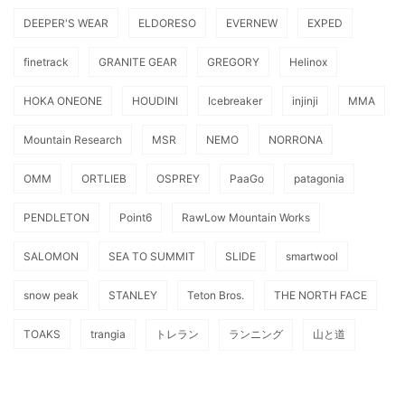
DEEPER'S WEAR
ELDORESO
EVERNEW
EXPED
finetrack
GRANITE GEAR
GREGORY
Helinox
HOKA ONEONE
HOUDINI
Icebreaker
injinji
MMA
Mountain Research
MSR
NEMO
NORRONA
OMM
ORTLIEB
OSPREY
PaaGo
patagonia
PENDLETON
Point6
RawLow Mountain Works
SALOMON
SEA TO SUMMIT
SLIDE
smartwool
snow peak
STANLEY
Teton Bros.
THE NORTH FACE
TOAKS
trangia
トレラン
ランニング
山と道