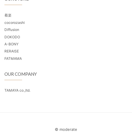
着楽
cocorozashi
Diffusion
DOKODO
A-BONY
RERAISE
FATMAMA
OUR COMPANY
TAMAYA co.,ltd.
© moderate