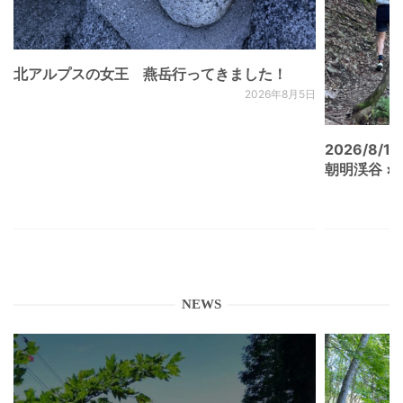
北アルプスの女王 燕岳行ってきました！
2026年8月5日
2026/8/15
朝明渓谷 × N
NEWS