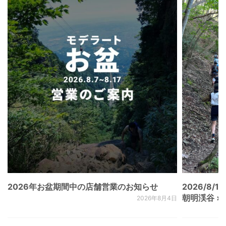
2026年お盆期間中の店舗営業のお知らせ
2026/8/15
朝明渓谷 × N
2026年8月4日