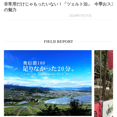
非常用だけじゃもったいない！「ツェルト泊」
今季おススメベ
の魅力
2026年7月31日
FIELD REPORT