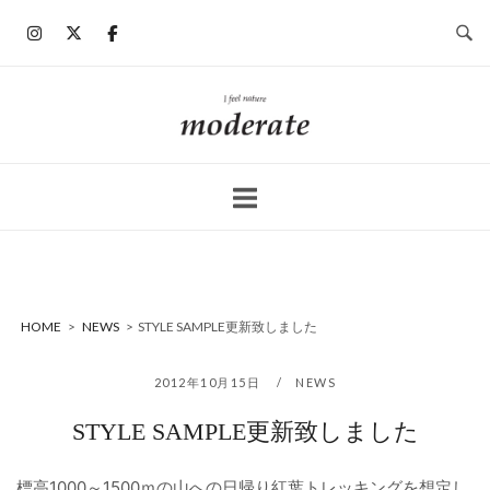
コ
ン
テ
ン
ホ
ツ
ー
へ
ム
ス
キ
ッ
プ
HOME
>
NEWS
>
STYLE SAMPLE更新致しました
2012年10月15日
NEWS
STYLE SAMPLE更新致しました
標高1000～1500ｍの山への日帰り紅葉トレッキングを想定し