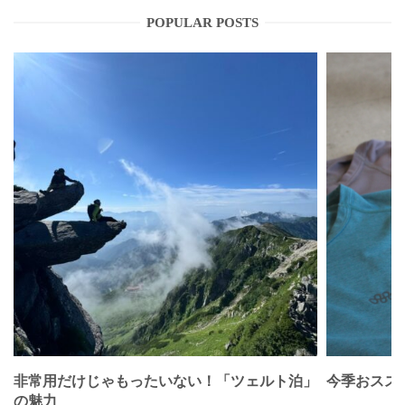
POPULAR POSTS
非常用だけじゃもったいない！「ツェルト泊」
今季おススメベ
の魅力