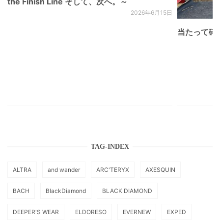
the Finish Line そして、次へ。～
2026年6月15日
当たって砕け
TAG-INDEX
ALTRA
and wander
ARC'TERYX
AXESQUIN
BACH
BlackDiamond
BLACK DIAMOND
DEEPER'S WEAR
ELDORESO
EVERNEW
EXPED