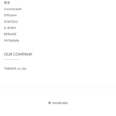
着楽
cocorozashi
Diffusion
DOKODO
A-BONY
RERAISE
FATMAMA
OUR COMPANY
TAMAYA co.,ltd.
© moderate