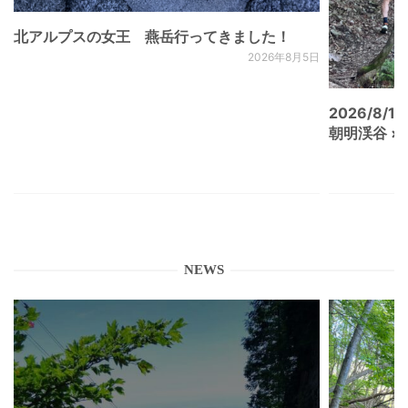
北アルプスの女王 燕岳行ってきました！
2026年8月5日
2026/8/15
朝明渓谷 × N
NEWS