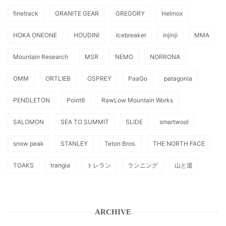
finetrack
GRANITE GEAR
GREGORY
Helinox
HOKA ONEONE
HOUDINI
Icebreaker
injinji
MMA
Mountain Research
MSR
NEMO
NORRONA
OMM
ORTLIEB
OSPREY
PaaGo
patagonia
PENDLETON
Point6
RawLow Mountain Works
SALOMON
SEA TO SUMMIT
SLIDE
smartwool
snow peak
STANLEY
Teton Bros.
THE NORTH FACE
TOAKS
trangia
トレラン
ランニング
山と道
ARCHIVE