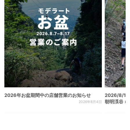
2026年お盆期間中の店舗営業のお知らせ
2026/8/15
朝明渓谷 × N
2026年8月4日