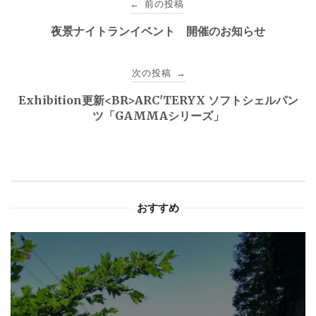
前の投稿
←
稿
夜景ナイトランイベント 開催のお知らせ
ナ
次の投稿
→
ビ
Exhibition更新<BR>ARC'TERYX ソフトシェルパン
ゲ
ツ「GAMMAシリーズ」
ー
シ
ョ
おすすめ
ン