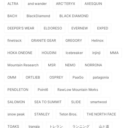
ALTRA
and wander
ARC'TERYX
AXESQUIN
BACH
BlackDiamond
BLACK DIAMOND
DEEPER'S WEAR
ELDORESO
EVERNEW
EXPED
finetrack
GRANITE GEAR
GREGORY
Helinox
HOKA ONEONE
HOUDINI
Icebreaker
injinji
MMA
Mountain Research
MSR
NEMO
NORRONA
OMM
ORTLIEB
OSPREY
PaaGo
patagonia
PENDLETON
Point6
RawLow Mountain Works
SALOMON
SEA TO SUMMIT
SLIDE
smartwool
snow peak
STANLEY
Teton Bros.
THE NORTH FACE
TOAKS
trangia
トレラン
ランニング
山と道