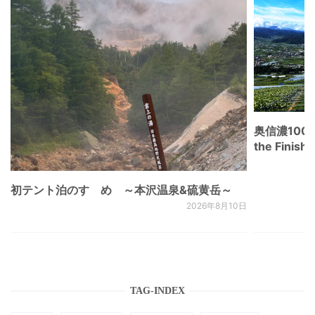
奥信濃100
the Fini
初テント泊のすゝめ ～本沢温泉&硫黄岳～
2026年8月10日
TAG-INDEX