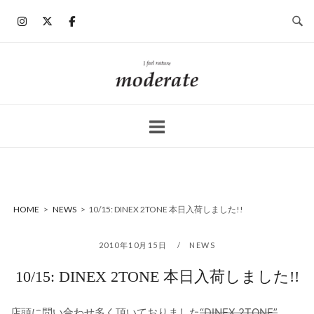
コ
ン
テ
ン
ホ
ツ
ー
へ
ム
ス
キ
ッ
プ
HOME
>
NEWS
>
10/15: DINEX 2TONE 本日入荷しました!!
2010年10月15日
NEWS
10/15: DINEX 2TONE 本日入荷しました!!
店頭に問い合わせ多く頂いておりました
“DINEX 2TONE”