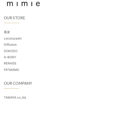
OUR STORE
着楽
cocorozashi
Diffusion
DOKODO
A-BONY
RERAISE
FATMAMA
OUR COMPANY
TAMAYA co.,ltd.