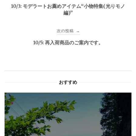
稿
10/3: モデラートお薦めアイテム“小物特集(光りモノ
編)”
ナ
ビ
次の投稿
→
ゲ
10/5: 再入荷商品のご案内です。
ー
シ
ョ
おすすめ
ン