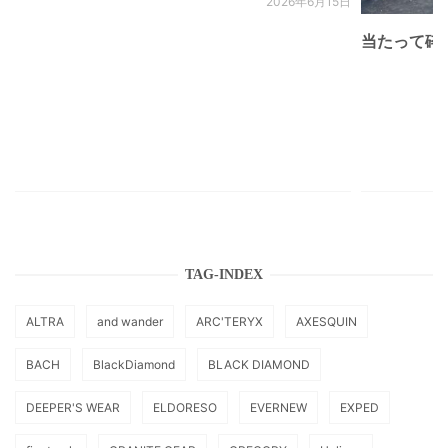
2026年6月15日
当たって砕け
TAG-INDEX
ALTRA
and wander
ARC'TERYX
AXESQUIN
BACH
BlackDiamond
BLACK DIAMOND
DEEPER'S WEAR
ELDORESO
EVERNEW
EXPED