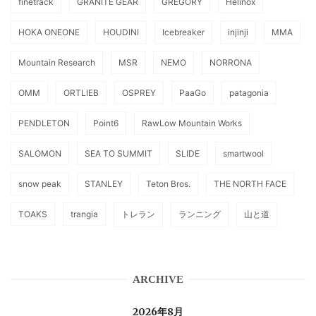
finetrack
GRANITE GEAR
GREGORY
Helinox
HOKA ONEONE
HOUDINI
Icebreaker
injinji
MMA
Mountain Research
MSR
NEMO
NORRONA
OMM
ORTLIEB
OSPREY
PaaGo
patagonia
PENDLETON
Point6
RawLow Mountain Works
SALOMON
SEA TO SUMMIT
SLIDE
smartwool
snow peak
STANLEY
Teton Bros.
THE NORTH FACE
TOAKS
trangia
トレラン
ランニング
山と道
ARCHIVE
2026年8月