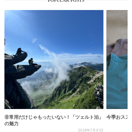
POPULAR POSTS
非常用だけじゃもったいない！「ツェルト泊」
今季おススメベ
の魅力
2026年7月31日