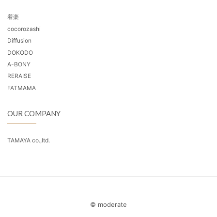
着楽
cocorozashi
Diffusion
DOKODO
A-BONY
RERAISE
FATMAMA
OUR COMPANY
TAMAYA co.,ltd.
© moderate