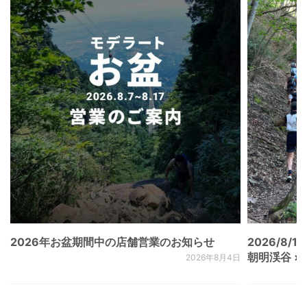
2026年お盆期間中の店舗営業のお知らせ
2026/8/15
朝明渓谷 × N
2026年8月4日