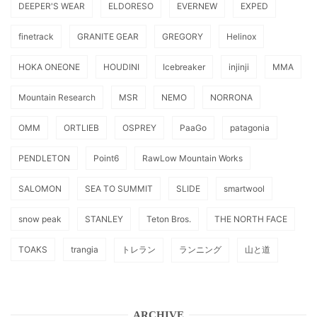
DEEPER'S WEAR
ELDORESO
EVERNEW
EXPED
finetrack
GRANITE GEAR
GREGORY
Helinox
HOKA ONEONE
HOUDINI
Icebreaker
injinji
MMA
Mountain Research
MSR
NEMO
NORRONA
OMM
ORTLIEB
OSPREY
PaaGo
patagonia
PENDLETON
Point6
RawLow Mountain Works
SALOMON
SEA TO SUMMIT
SLIDE
smartwool
snow peak
STANLEY
Teton Bros.
THE NORTH FACE
TOAKS
trangia
トレラン
ランニング
山と道
ARCHIVE