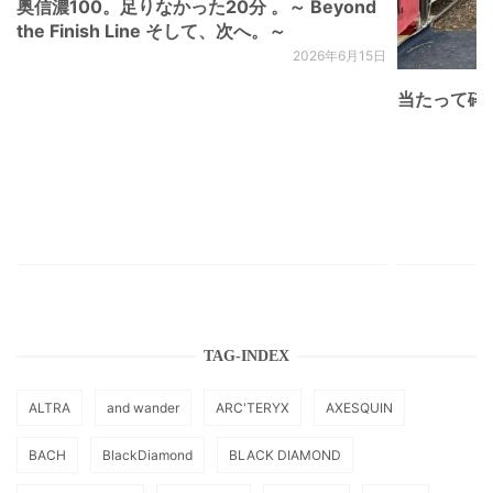
奥信濃100。足りなかった20分 。～ Beyond
the Finish Line そして、次へ。～
2026年6月15日
当たって砕け
TAG-INDEX
ALTRA
and wander
ARC'TERYX
AXESQUIN
BACH
BlackDiamond
BLACK DIAMOND