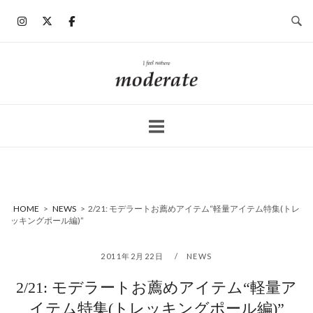
コ
ン
テ
ン
ホ
ツ
ー
へ
ム
ス
キ
ッ
プ
HOME
>
NEWS
>
2/21: モデラートお薦めアイテム“軽量アイテム特集(トレ
ッキングポール編)”
2011年2月22日
NEWS
2/21: モデラートお薦めアイテム“軽量ア
イテム特集(トレッキングポール編)”