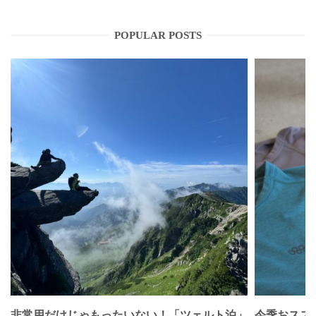
POPULAR POSTS
非常用だけじゃもったいない！「ツェルト泊」
今季おススメベ