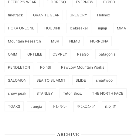
DEEPER'S WEAR
ELDORESO
EVERNEW
EXPED
finetrack
GRANITE GEAR
GREGORY
Helinox
HOKA ONEONE
HOUDINI
Icebreaker
injinji
MMA
Mountain Research
MSR
NEMO
NORRONA
OMM
ORTLIEB
OSPREY
PaaGo
patagonia
PENDLETON
Point6
RawLow Mountain Works
SALOMON
SEA TO SUMMIT
SLIDE
smartwool
snow peak
STANLEY
Teton Bros.
THE NORTH FACE
TOAKS
trangia
トレラン
ランニング
山と道
ARCHIVE