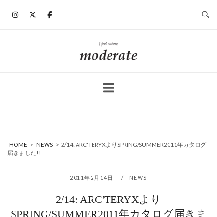
コ
ン
テ
ン
ホ
ツ
ー
へ
ム
ス
キ
ッ
プ
HOME
>
NEWS
>
2/14: ARC'TERYXよりSPRING/SUMMER2011年カタログ
届きました!!
2011年2月14日
NEWS
2/14: ARC'TERYXより
SPRING/SUMMER2011年カタログ届きま