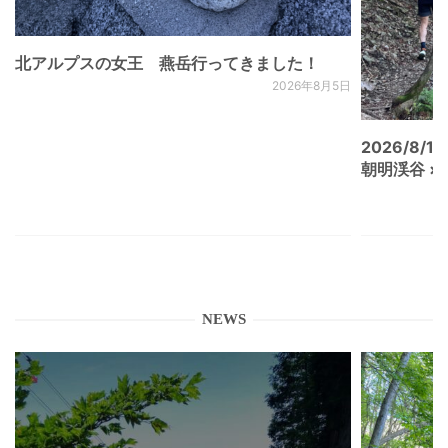
北アルプスの女王 燕岳行ってきました！
2026年8月5日
2026/8/15
朝明渓谷 × N
NEWS