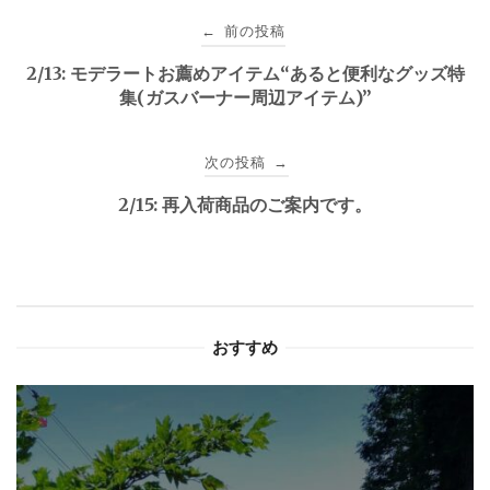
投
前の投稿
←
稿
2/13: モデラートお薦めアイテム“あると便利なグッズ特
集(ガスバーナー周辺アイテム)”
ナ
ビ
次の投稿
→
ゲ
2/15: 再入荷商品のご案内です。
ー
シ
ョ
おすすめ
ン