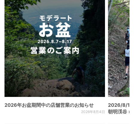
2026年お盆期間中の店舗営業のお知らせ
2026/8/15
朝明渓谷 × N
2026年8月4日