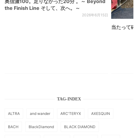
奥信濃100。足りなかった20分 。～ Beyond
the Finish Line そして、次へ。～
2026年6月15日
当たって砕け
TAG-INDEX
ALTRA
and wander
ARC'TERYX
AXESQUIN
BACH
BlackDiamond
BLACK DIAMOND