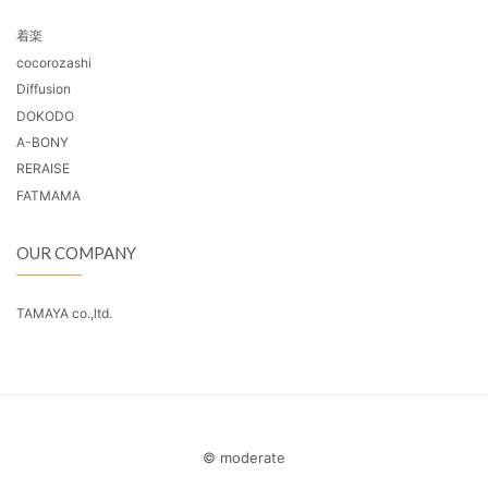
着楽
cocorozashi
Diffusion
DOKODO
A-BONY
RERAISE
FATMAMA
OUR COMPANY
TAMAYA co.,ltd.
© moderate