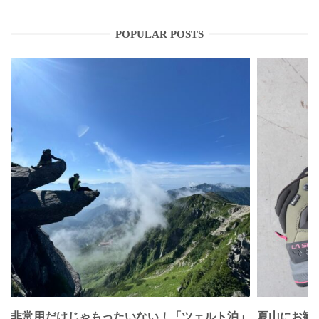
POPULAR POSTS
非常用だけじゃもったいない！「ツェルト泊」
夏山にお勧