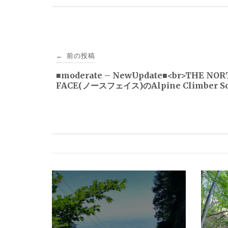
投
前の投稿
←
稿
■moderate – NewUpdate■<br>THE NO
FACE(ノースフェイス)のAlpine Climber S
ナ
ビ
ゲ
ー
シ
ョ
ン