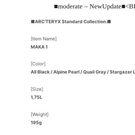
■moderate – NewUpda
■ARC’TERYX Standard Collection.■
[Item Name]
MAKA 1
[Color]
All Black / Alpine Pearl / Quail Gray / Stargazer
[Size]
1,75L
[Weight]
195g