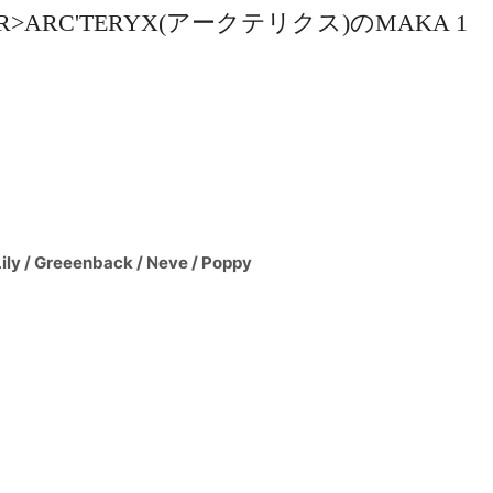
te■<BR>ARC'TERYX(アークテリクス)のMAKA 1
 Lily / Greeenback / Neve / Poppy