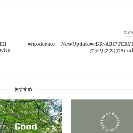
次の
RTH
■moderate – NewUpdate■<BR>ARC'TER
ocks
クテリクス)のArrak
おすすめ