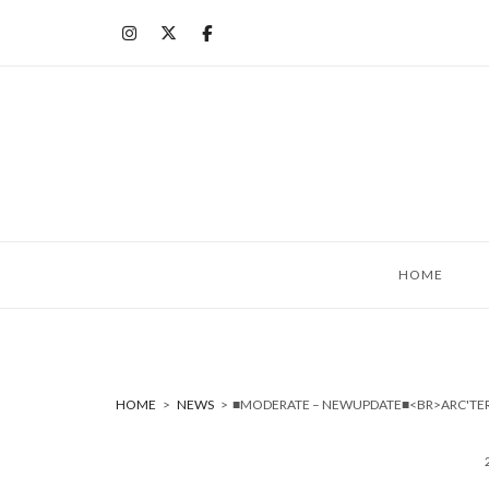
コ
ン
テ
ン
ツ
へ
ス
キ
ッ
HOME
プ
HOME
>
NEWS
>
■MODERATE – NEWUPDATE■<BR>ARC