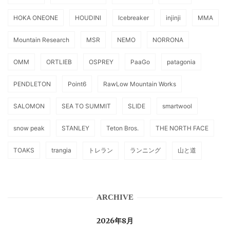
HOKA ONEONE
HOUDINI
Icebreaker
injinji
MMA
Mountain Research
MSR
NEMO
NORRONA
OMM
ORTLIEB
OSPREY
PaaGo
patagonia
PENDLETON
Point6
RawLow Mountain Works
SALOMON
SEA TO SUMMIT
SLIDE
smartwool
snow peak
STANLEY
Teton Bros.
THE NORTH FACE
TOAKS
trangia
トレラン
ランニング
山と道
ARCHIVE
2026年8月