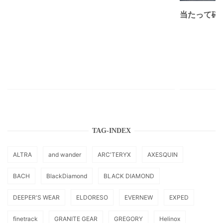
当たって砕け
TAG-INDEX
ALTRA
and wander
ARC'TERYX
AXESQUIN
BACH
BlackDiamond
BLACK DIAMOND
DEEPER'S WEAR
ELDORESO
EVERNEW
EXPED
finetrack
GRANITE GEAR
GREGORY
Helinox