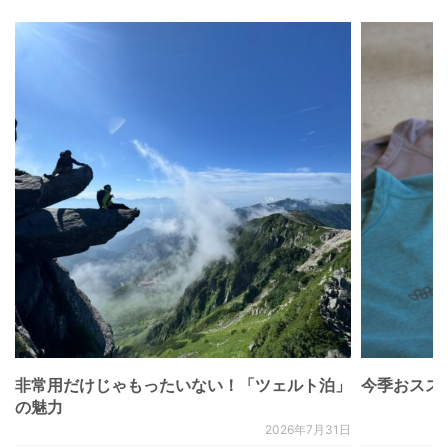
非常用だけじゃもったいない！「ツェルト泊」
今季おススメベ
の魅力
2026年7月31日