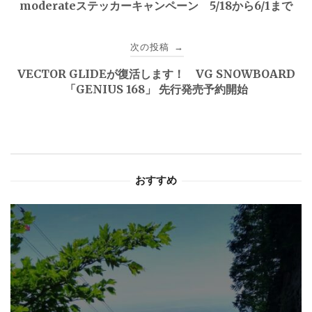
moderateステッカーキャンペーン 5/18から6/1まで
ナ
次の投稿
→
ビ
VECTOR GLIDEが復活します！ VG SNOWBOARD
ゲ
「GENIUS 168」 先行発売予約開始
ー
シ
ョ
おすすめ
ン