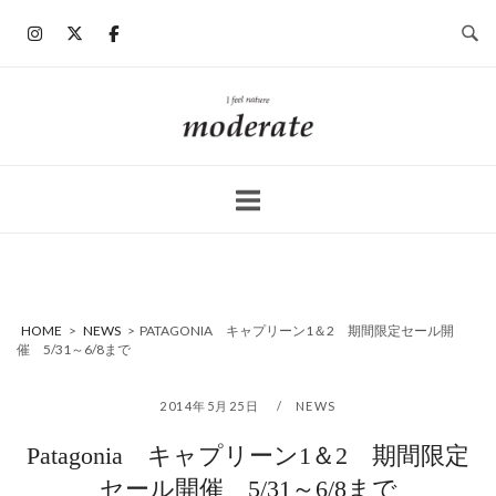
コ
ン
テ
ン
ホ
ツ
ー
へ
ム
ス
キ
ッ
プ
HOME
>
NEWS
>
PATAGONIA キャプリーン1＆2 期間限定セール開
催 5/31～6/8まで
2014年5月25日
NEWS
Patagonia キャプリーン1＆2 期間限定
セール開催 5/31～6/8まで