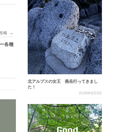
投稿
→
ター各種
北アルプスの女王 燕岳行ってきまし
た！
2026年8月5日