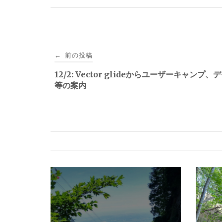
投
前の投稿
←
稿
12/2: Vector glideからユーザーキャンプ
等の案内
ナ
ビ
ゲ
ー
シ
ョ
ン