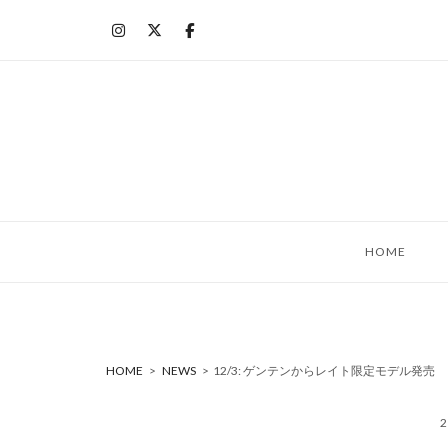
コ
ン
テ
ン
ツ
へ
ス
キ
ッ
HOME
プ
HOME
>
NEWS
>
12/3: ゲンテンからレイト限定モデル発売