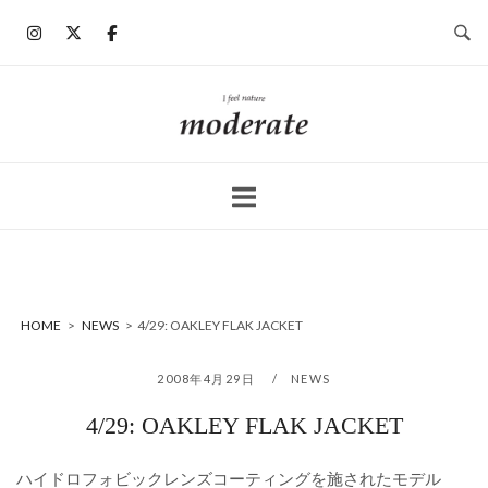
コ
ン
テ
ン
ホ
ツ
ー
へ
ム
ス
キ
ッ
プ
HOME
>
NEWS
>
4/29: OAKLEY FLAK JACKET
2008年4月29日
NEWS
4/29: OAKLEY FLAK JACKET
ハイドロフォビックレンズコーティングを施されたモデル