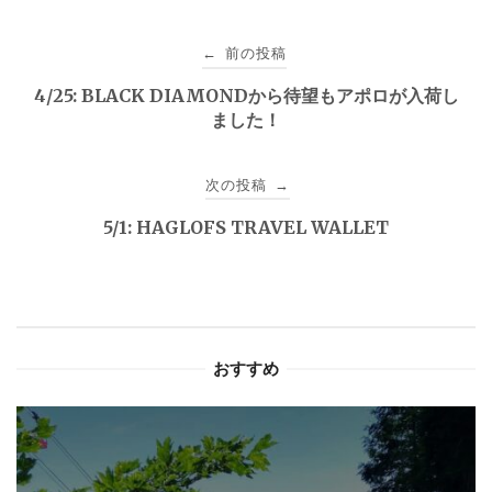
投
前の投稿
←
稿
4/25: BLACK DIAMONDから待望もアポロが入荷し
ました！
ナ
ビ
次の投稿
→
ゲ
5/1: HAGLOFS TRAVEL WALLET
ー
シ
ョ
おすすめ
ン