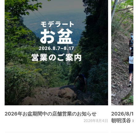
2026年お盆期間中の店舗営業のお知らせ
2026/8/15
朝明渓谷 × N
2026年8月4日