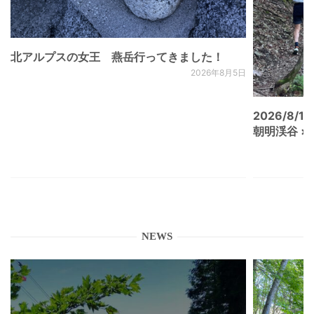
北アルプスの女王 燕岳行ってきました！
2026年8月5日
2026/8/15
朝明渓谷 × N
NEWS