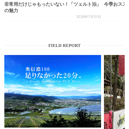
非常用だけじゃもったいない！「ツェルト泊」
今季おススメベ
の魅力
2026年7月31日
FIELD REPORT