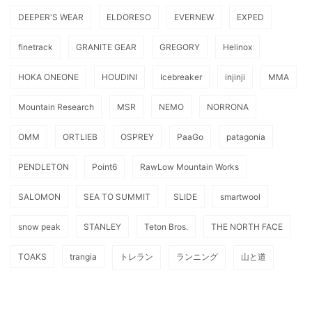
DEEPER'S WEAR
ELDORESO
EVERNEW
EXPED
finetrack
GRANITE GEAR
GREGORY
Helinox
HOKA ONEONE
HOUDINI
Icebreaker
injinji
MMA
Mountain Research
MSR
NEMO
NORRONA
OMM
ORTLIEB
OSPREY
PaaGo
patagonia
PENDLETON
Point6
RawLow Mountain Works
SALOMON
SEA TO SUMMIT
SLIDE
smartwool
snow peak
STANLEY
Teton Bros.
THE NORTH FACE
TOAKS
trangia
トレラン
ランニング
山と道