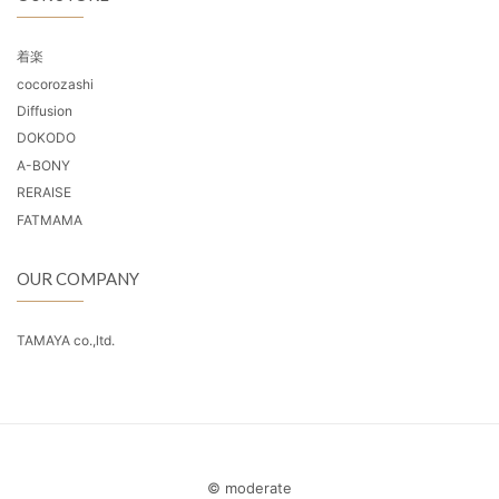
着楽
cocorozashi
Diffusion
DOKODO
A-BONY
RERAISE
FATMAMA
OUR COMPANY
TAMAYA co.,ltd.
© moderate