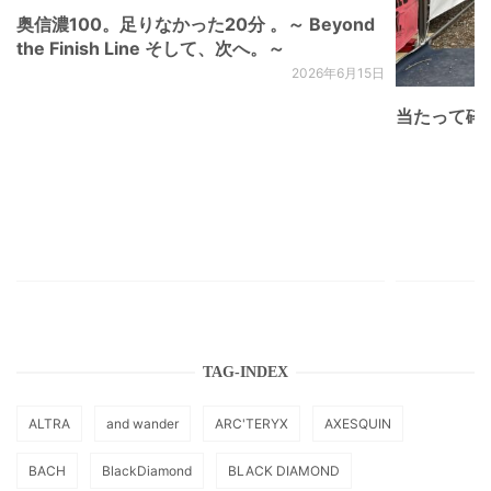
奥信濃100。足りなかった20分 。～ Beyond
the Finish Line そして、次へ。～
2026年6月15日
当たって砕け
TAG-INDEX
ALTRA
and wander
ARC'TERYX
AXESQUIN
BACH
BlackDiamond
BLACK DIAMOND