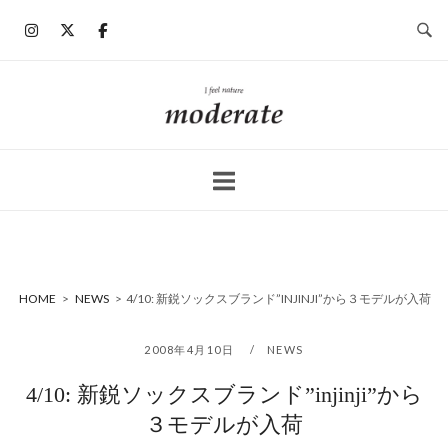
コ
ン
テ
ン
ホ
ツ
ー
へ
ム
ス
キ
ッ
プ
HOME
>
NEWS
>
4/10: 新鋭ソックスブランド”INJINJI”から３モデルが入荷
2008年4月10日
NEWS
4/10: 新鋭ソックスブランド”injinji”から
３モデルが入荷