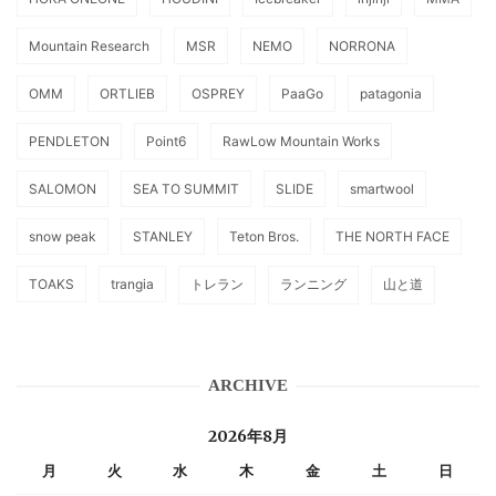
Mountain Research
MSR
NEMO
NORRONA
OMM
ORTLIEB
OSPREY
PaaGo
patagonia
PENDLETON
Point6
RawLow Mountain Works
SALOMON
SEA TO SUMMIT
SLIDE
smartwool
snow peak
STANLEY
Teton Bros.
THE NORTH FACE
TOAKS
trangia
トレラン
ランニング
山と道
ARCHIVE
2026年8月
月
火
水
木
金
土
日