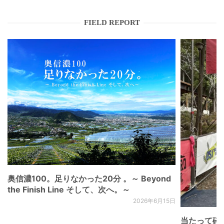
FIELD REPORT
奥信濃100。足りなかった20分 。～ Beyond
the Finish Line そして、次へ。～
2026年6月15日
当たって砕け