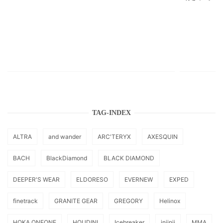
TAG-INDEX
ALTRA
and wander
ARC'TERYX
AXESQUIN
BACH
BlackDiamond
BLACK DIAMOND
DEEPER'S WEAR
ELDORESO
EVERNEW
EXPED
finetrack
GRANITE GEAR
GREGORY
Helinox
HOKA ONEONE
HOUDINI
Icebreaker
injinji
MMA