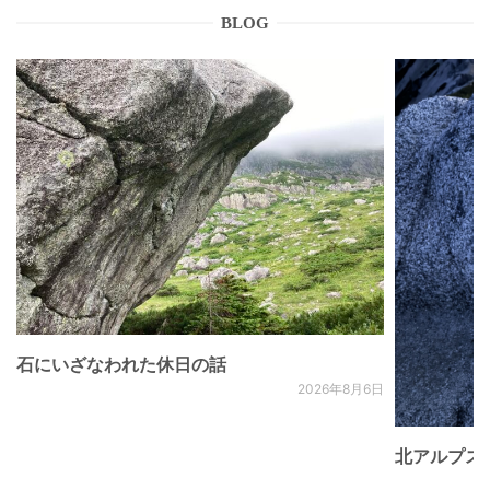
BLOG
石にいざなわれた休日の話
2026年8月6日
北アルプス