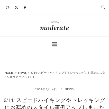
コ
ン
テ
ン
ホ
ツ
ー
へ
ム
ス
キ
ッ
プ
HOME
>
NEWS
>
6/14: スピードハイキングやトレッキングにお奨めのスタ
イル事例アップしました
2009年6月14日
NEWS
6/14: スピードハイキングやトレッキング
にお奨めのスタイル事例アップしました