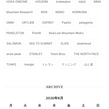
HOKA ONEONE
HOUDINI
Icebreaker
injinji
MMA
Mountain Research
MSR
NEMO
NORRONA
OMM
ORTLIEB
OSPREY
PaaGo
patagonia
PENDLETON
Point6
RawLow Mountain Works
SALOMON
SEA TO SUMMIT
SLIDE
smartwool
snow peak
STANLEY
Teton Bros.
THE NORTH FACE
TOAKS
trangia
トレラン
ランニング
山と道
ARCHIVE
2026年8月
月
火
水
木
金
土
日