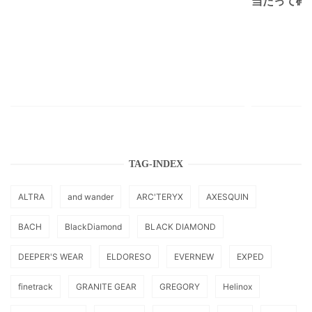
当たって砕け
TAG-INDEX
ALTRA
and wander
ARC'TERYX
AXESQUIN
BACH
BlackDiamond
BLACK DIAMOND
DEEPER'S WEAR
ELDORESO
EVERNEW
EXPED
finetrack
GRANITE GEAR
GREGORY
Helinox