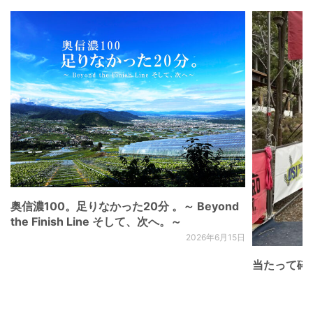
奥信濃100。足りなかった20分 。～ Beyond
the Finish Line そして、次へ。～
2026年6月15日
当たって砕け