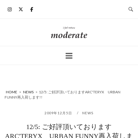
コ
ン
テ
ン
ホ
ツ
ー
へ
ム
ス
キ
ッ
プ
HOME
>
NEWS
>
12/5: ご好評頂いておりますARC'TERYX URBAN
FUNNY再入荷します!!
2009年12月5日
NEWS
12/5: ご好評頂いております
ARC'TERYX URBAN FUNNY再入荷しま