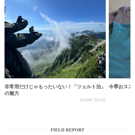
非常用だけじゃもったいない！「ツェルト泊」
今季おススメベ
の魅力
2026年7月31日
FIELD REPORT