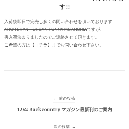
す!!
入荷後即日で完売し多くの問い合わせを頂いております
ARC’TERYX URBAN FUNNYのSANGRIA
ですが、
再入荷決まりましたのでご連絡させて頂きます。
ご希望の方は
【コチラ】
までお問い合わせ下さい。
投
前の投稿
←
稿
12/4: Backcountry マガジン最新刊のご案内
ナ
次の投稿
→