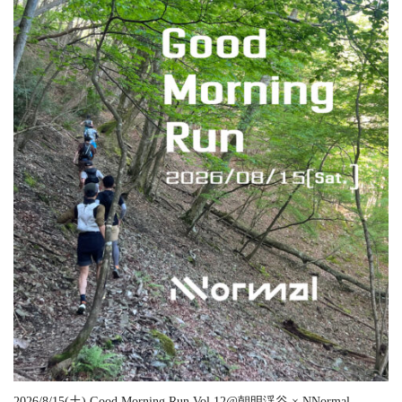
2026/8/15(土) Good Morning Run Vol.12@朝明渓谷 × NNormal