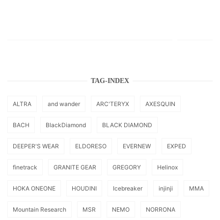
TAG-INDEX
ALTRA
and wander
ARC'TERYX
AXESQUIN
BACH
BlackDiamond
BLACK DIAMOND
DEEPER'S WEAR
ELDORESO
EVERNEW
EXPED
finetrack
GRANITE GEAR
GREGORY
Helinox
HOKA ONEONE
HOUDINI
Icebreaker
injinji
MMA
Mountain Research
MSR
NEMO
NORRONA