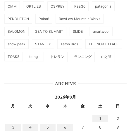
OMM
ORTLIEB
OSPREY
PaaGo
patagonia
PENDLETON
Point6
RawLow Mountain Works
SALOMON
SEA TO SUMMIT
SLIDE
smartwool
snow peak
STANLEY
Teton Bros.
THE NORTH FACE
TOAKS
trangia
トレラン
ランニング
山と道
ARCHIVE
2026年8月
月
火
水
木
金
土
日
1
2
3
4
5
6
7
8
9