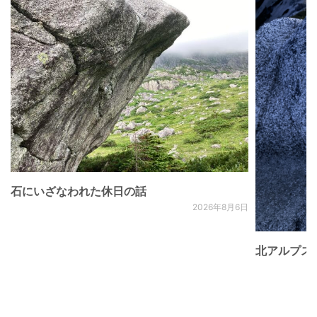
石にいざなわれた休日の話
2026年8月6日
北アルプス