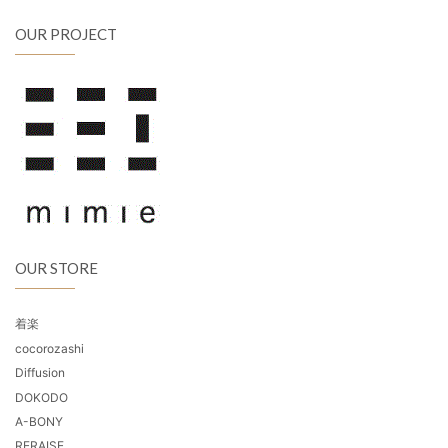
OUR PROJECT
OUR STORE
着楽
cocorozashi
Diffusion
DOKODO
A-BONY
RERAISE