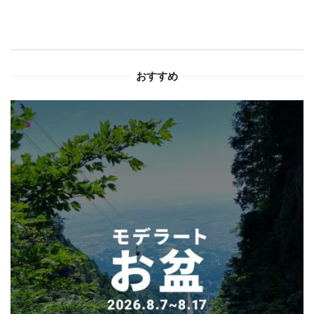
ー
シ
ョ
おすすめ
ン