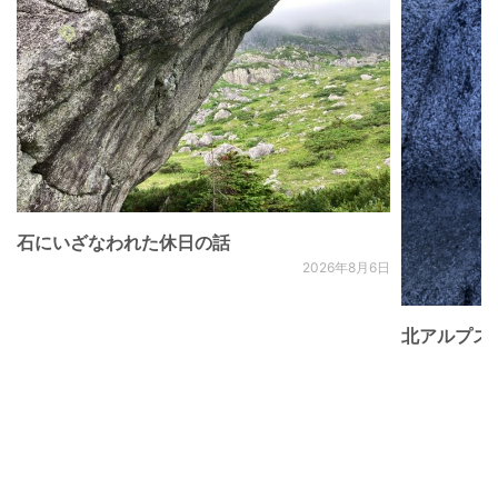
石にいざなわれた休日の話
2026年8月6日
北アルプス