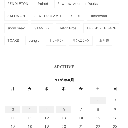
PENDLETON
Point6
RawLow Mountain Works
SALOMON
SEA TO SUMMIT
SLIDE
smartwool
snow peak
STANLEY
Teton Bros.
THE NORTH FACE
TOAKS
trangia
トレラン
ランニング
山と道
ARCHIVE
2026年8月
月
火
水
木
金
土
日
1
2
3
4
5
6
7
8
9
10
11
12
13
14
15
16
17
18
19
20
21
22
23