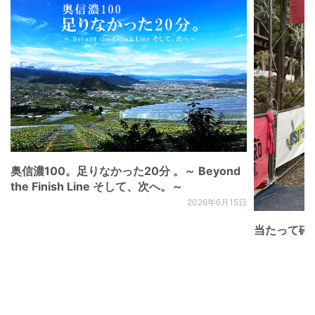
奥信濃100。足りなかった20分 。～ Beyond
the Finish Line そして、次へ。～
2026年6月15日
当たって砕け