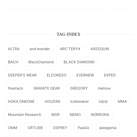
TAG-INDEX
ALTRA
and wander
ARC'TERYX
AXESQUIN
BACH
BlackDiamond
BLACK DIAMOND
DEEPER'S WEAR
ELDORESO
EVERNEW
EXPED
finetrack
GRANITE GEAR
GREGORY
Helinox
HOKA ONEONE
HOUDINI
Icebreaker
injinji
MMA
Mountain Research
MSR
NEMO
NORRONA
OMM
ORTLIEB
OSPREY
PaaGo
patagonia