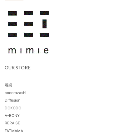
OUR STORE
着楽
cocorozashi
Diffusion
DOKODO
A-BONY
RERAISE
FATMAMA