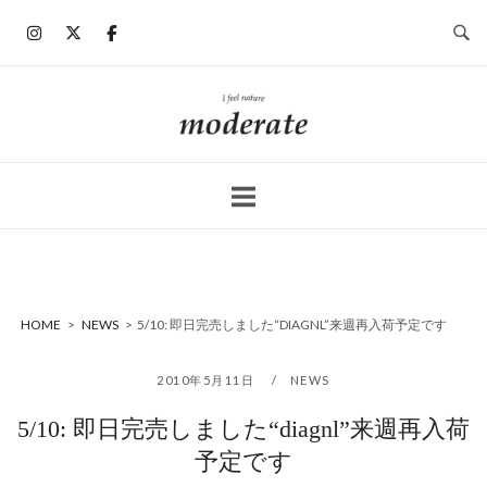
コ
ン
テ
ン
ホ
ツ
ー
へ
ム
ス
キ
ッ
プ
HOME
>
NEWS
>
5/10: 即日完売しました“DIAGNL”来週再入荷予定です
2010年5月11日
NEWS
5/10: 即日完売しました“diagnl”来週再入荷
予定です