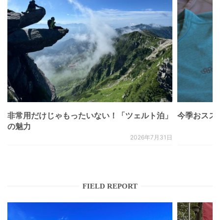
非常用だけじゃもったいない！「ツェルト泊」
今季おススメベ
の魅力
2026年7月31日
FIELD REPORT