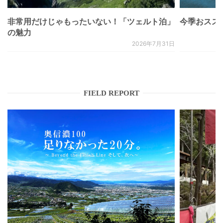
非常用だけじゃもったいない！「ツェルト泊」
今季おススメベ
の魅力
2026年7月31日
FIELD REPORT