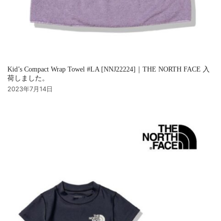
Kid’s Compact Wrap Towel #LA [NNJ22224]｜THE NORTH FACE 入
荷しました。
2023年7月14日