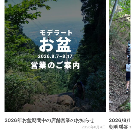
2026年お盆期間中の店舗営業のお知らせ
2026/8/15
朝明渓谷 × N
2026年8月4日