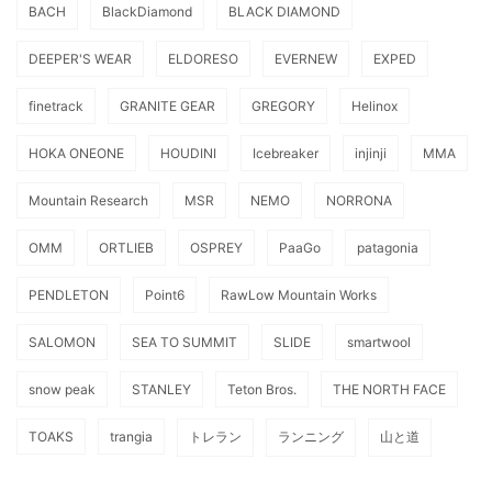
BACH
BlackDiamond
BLACK DIAMOND
DEEPER'S WEAR
ELDORESO
EVERNEW
EXPED
finetrack
GRANITE GEAR
GREGORY
Helinox
HOKA ONEONE
HOUDINI
Icebreaker
injinji
MMA
Mountain Research
MSR
NEMO
NORRONA
OMM
ORTLIEB
OSPREY
PaaGo
patagonia
PENDLETON
Point6
RawLow Mountain Works
SALOMON
SEA TO SUMMIT
SLIDE
smartwool
snow peak
STANLEY
Teton Bros.
THE NORTH FACE
TOAKS
trangia
トレラン
ランニング
山と道