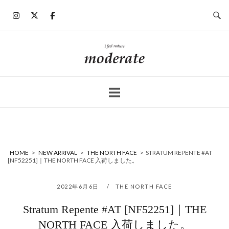
コ
ン
テ
ン
ホ
ツ
ー
へ
ム
ス
キ
ッ
プ
HOME
>
NEW ARRIVAL
>
THE NORTH FACE
>
STRATUM REPENTE #AT
[NF52251]｜THE NORTH FACE 入荷しました。
2022年6月6日
THE NORTH FACE
Stratum Repente #AT [NF52251]｜THE
NORTH FACE 入荷しました。