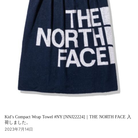
Kid’s Compact Wrap Towel #NY [NNJ22224]｜THE NORTH FACE 入
荷しました。
2023年7月14日