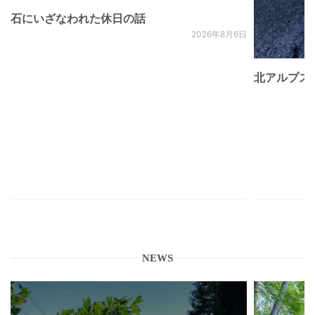
石にいざなわれた休日の話
2026年8月6日
北アルプス
NEWS