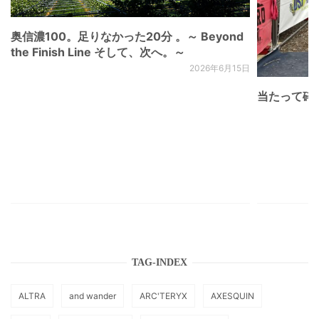
奥信濃100。足りなかった20分 。～ Beyond
the Finish Line そして、次へ。～
2026年6月15日
当たって砕け
TAG-INDEX
ALTRA
and wander
ARC'TERYX
AXESQUIN