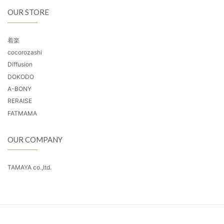
OUR STORE
着楽
cocorozashi
Diffusion
DOKODO
A-BONY
RERAISE
FATMAMA
OUR COMPANY
TAMAYA co.,ltd.