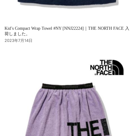
Kid’s Compact Wrap Towel #NY [NNJ22224]｜THE NORTH FACE 入
荷しました。
2023年7月14日