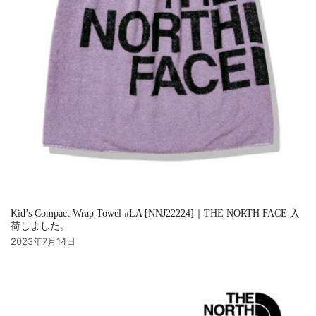
Kid’s Compact Wrap Towel #LA [NNJ22224]｜THE NORTH FACE 入
荷しました。
2023年7月14日