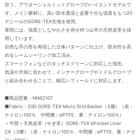
担う、アウターシェルミットグローブのハイエンドモデルで
す。メイン素材に、高い防水透湿と必要十分な強度をもつ20
デニールのGORE-TEX生地を使用。
掌部には、強度としなやかさを併せ持つ山羊の天然皮革を採
用しています。
自然な手の形を再現した立体パターンに仕上げ、防水性を高
めるシームシーリング加工済み。
スマートフォンなどのタッチスクリーンに対応した指先。
気温や天候に合わせて、インナーグローブやミドルグローブ
と組み合わせることで、幅広いフィールドに対応します。
■商品型番：NN62107
■Fabric：20D GORE-TEX Micro Grid Backer（3層）（表：
ナイロン100％、中間層：ePTFE、裏：ナイロン100％）
＜平部＞天然皮革（やぎ革）GORE-TEX bPocket Liner
CK（3層）（表：ナイロン100％、中間層：ePTFE、裏：ナイ