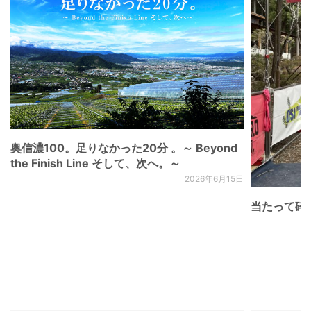
奥信濃100。足りなかった20分 。～ Beyond
the Finish Line そして、次へ。～
2026年6月15日
当たって砕け