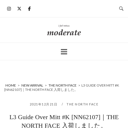
コ
ン
テ
ン
ホ
ツ
ー
へ
ム
ス
キ
ッ
プ
HOME
>
NEW ARRIVAL
>
THE NORTH FACE
>
L3 GUIDE OVER MITT #K
[NN62107]｜THE NORTH FACE 入荷しました。
2021年12月21日
THE NORTH FACE
L3 Guide Over Mitt #K [NN62107]｜THE
NORTH FACE 入荷しました。