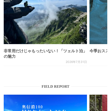
非常用だけじゃもったいない！「ツェルト泊」
今季おススメベ
の魅力
2026年7月31日
FIELD REPORT