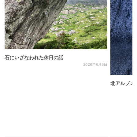
石にいざなわれた休日の話
2026年8月6日
北アルプス