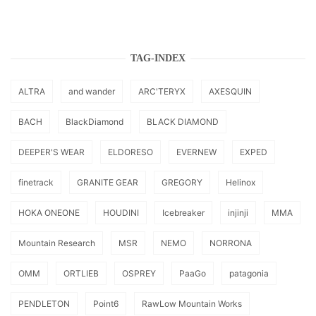
TAG-INDEX
ALTRA
and wander
ARC'TERYX
AXESQUIN
BACH
BlackDiamond
BLACK DIAMOND
DEEPER'S WEAR
ELDORESO
EVERNEW
EXPED
finetrack
GRANITE GEAR
GREGORY
Helinox
HOKA ONEONE
HOUDINI
Icebreaker
injinji
MMA
Mountain Research
MSR
NEMO
NORRONA
OMM
ORTLIEB
OSPREY
PaaGo
patagonia
PENDLETON
Point6
RawLow Mountain Works