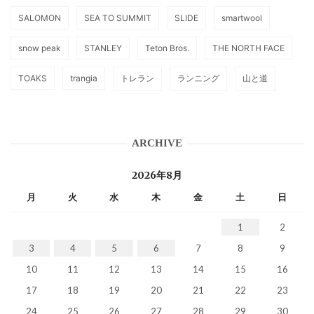
SALOMON
SEA TO SUMMIT
SLIDE
smartwool
snow peak
STANLEY
Teton Bros.
THE NORTH FACE
TOAKS
trangia
トレラン
ランニング
山と道
ARCHIVE
2026年8月
月
火
水
木
金
土
日
1
2
3
4
5
6
7
8
9
10
11
12
13
14
15
16
17
18
19
20
21
22
23
24
25
26
27
28
29
30