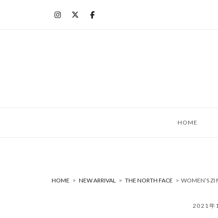
コ
ン
テ
ン
ツ
へ
ス
キ
ッ
HOME
プ
HOME
>
NEW ARRIVAL
>
THE NORTH FACE
>
WOMEN’S ZI
2021年