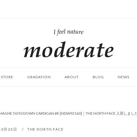
ホ
ー
ム
STORE
GRADATION
ABOUT
BLOG
NEWS
 MAGNE 50/50 DOWN CARDIGAN #K [NDW92160]｜THE NORTH FACE 入荷しま
10月23日
THE NORTH FACE