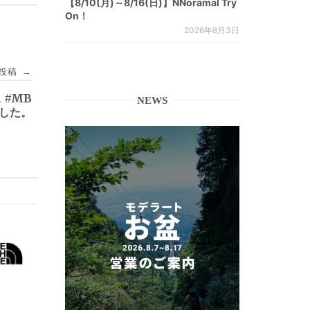
【8/10(月)～8/16(日)】NNoramal Try
On！
2026年8月3日
投稿
→
n #MB
NEWS
ました。