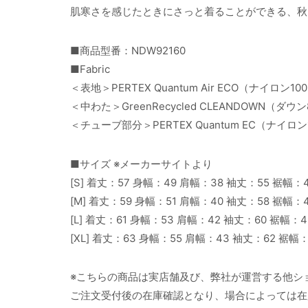
肌寒さを感じたときにさっと着ることができる、秋
■商品型番：NDW92160
■Fabric
＜表地＞PERTEX Quantum Air ECO（ナイロン10
＜中わた＞GreenRecycled CLEANDOWN（ダ
＜チューブ部分＞PERTEX Quantum EC（ナイロン
■サイズ ※メーカーサイトより
[S] 着丈：57 身幅：49 肩幅：38 袖丈：55 裾幅：
[M] 着丈：59 身幅：51 肩幅：40 袖丈：58 裾幅：
[L] 着丈：61 身幅：53 肩幅：42 袖丈：60 裾幅：
[XL] 着丈：63 身幅：55 肩幅：43 袖丈：62 裾幅
※こちらの商品は実店舗及び、弊社が運営する他シ
ご注文受付後の在庫確認となり、場合によっては在