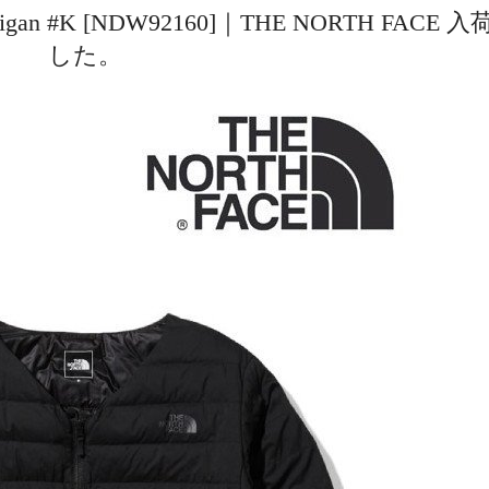
Cardigan #K [NDW92160]｜THE NORTH FACE
した。