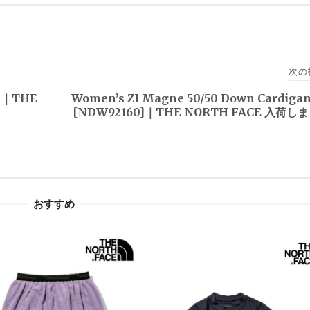
次の
2]｜THE
Women’s ZI Magne 50/50 Down Cardiga
[NDW92160]｜THE NORTH FACE 入荷し
おすすめ