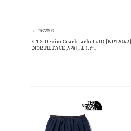
投
前の投稿
←
稿
GTX Denim Coach Jacket #ID [NP1204
NORTH FACE 入荷しました。
ナ
ビ
ゲ
ー
シ
ョ
ン