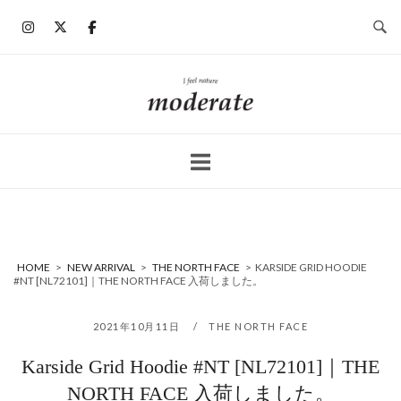
コ
ン
テ
ン
ホ
ツ
ー
へ
ム
ス
キ
ッ
プ
HOME
>
NEW ARRIVAL
>
THE NORTH FACE
>
KARSIDE GRID HOODIE
#NT [NL72101]｜THE NORTH FACE 入荷しました。
2021年10月11日
THE NORTH FACE
Karside Grid Hoodie #NT [NL72101]｜THE
NORTH FACE 入荷しました。