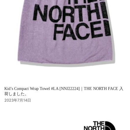
Kid’s Compact Wrap Towel #LA [NNJ22224]｜THE NORTH FACE 入
荷しました。
2023年7月14日