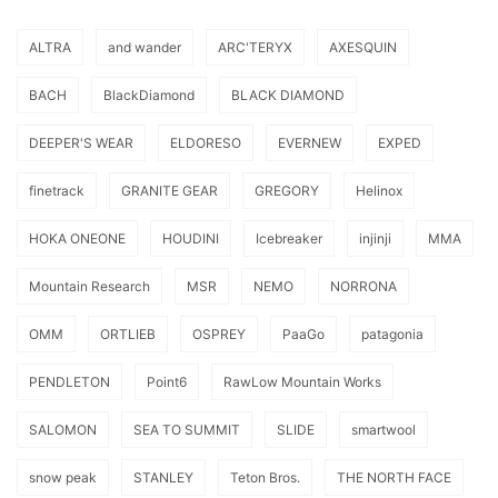
ALTRA
and wander
ARC'TERYX
AXESQUIN
BACH
BlackDiamond
BLACK DIAMOND
DEEPER'S WEAR
ELDORESO
EVERNEW
EXPED
finetrack
GRANITE GEAR
GREGORY
Helinox
HOKA ONEONE
HOUDINI
Icebreaker
injinji
MMA
Mountain Research
MSR
NEMO
NORRONA
OMM
ORTLIEB
OSPREY
PaaGo
patagonia
PENDLETON
Point6
RawLow Mountain Works
SALOMON
SEA TO SUMMIT
SLIDE
smartwool
snow peak
STANLEY
Teton Bros.
THE NORTH FACE