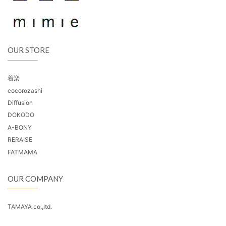
OUR STORE
着楽
cocorozashi
Diffusion
DOKODO
A-BONY
RERAISE
FATMAMA
OUR COMPANY
TAMAYA co.,ltd.