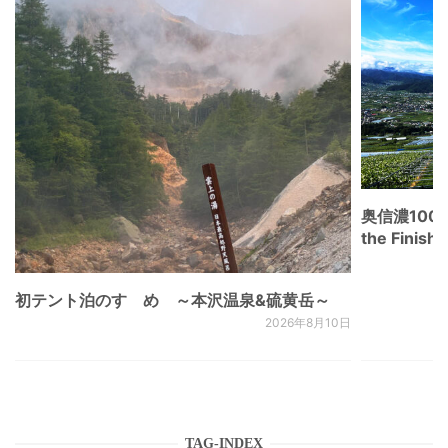
奥信濃100
the Fini
初テント泊のすゝめ ～本沢温泉&硫黄岳～
2026年8月10日
TAG-INDEX