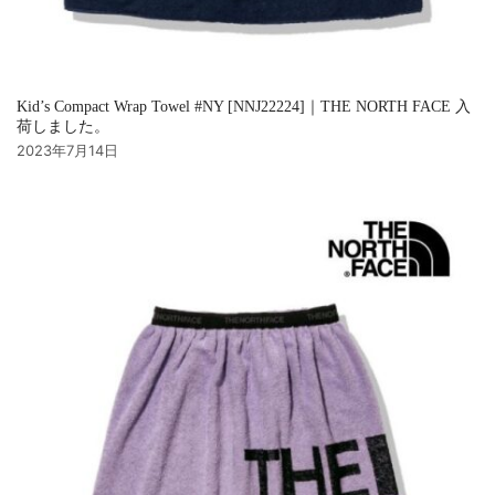
Kid’s Compact Wrap Towel #NY [NNJ22224]｜THE NORTH FACE 入
荷しました。
2023年7月14日