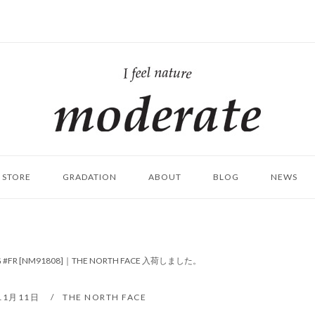
ホ
ー
ム
STORE
GRADATION
ABOUT
BLOG
NEWS
BAG #FR [NM91808]｜THE NORTH FACE 入荷しました。
11月11日
THE NORTH FACE