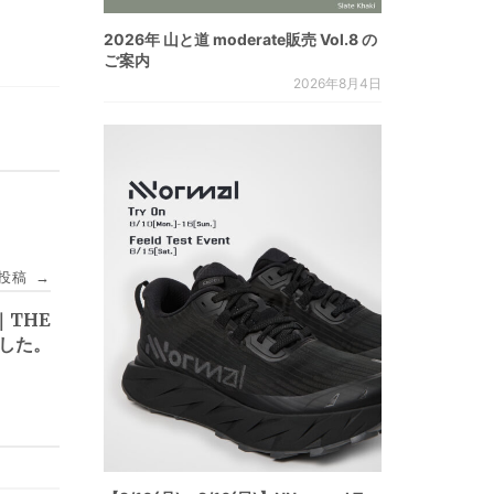
2026年 山と道 moderate販売 Vol.8 の
ご案内
2026年8月4日
投稿
→
]｜THE
ました。