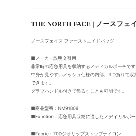
THE NORTH FACE | ノースフェ
ノースフェイス ファーストエイドバッグ
■メーカー説明文引用
非常時の応急用具を収納するメディカルポーチです
中身が見やすいメッシュ仕様の内部。3つ折りで収
できます。
グラブハンドル付きで吊るすことも可能です。
■商品型番：NM91808
■Function：応急用具収納に適したメディカ
■Fabric：70Dジオリップストップナイロン