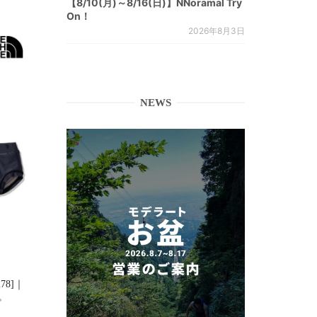
【8/10(月)～8/16(日)】NNoramal Try
On！
2026年8月3日
NEWS
278]｜
た。