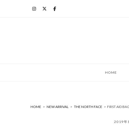
コ
ン
テ
ン
ツ
へ
ス
キ
ッ
HOME
プ
HOME
>
NEW ARRIVAL
>
THE NORTH FACE
>
FIRST AID 
2019年