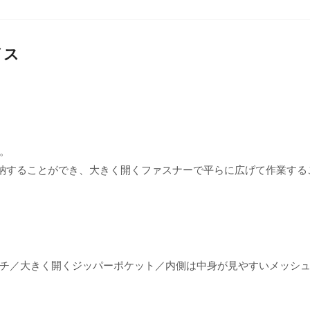
イス
。
納することができ、大きく開くファスナーで平らに広げて作業する
ルポーチ／大きく開くジッパーポケット／内側は中身が見やすいメッシ