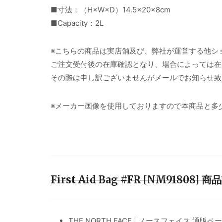
■寸法：（H×W×D）14.5×20×8cm
■Capacity：2L
※こちらの商品は実店舗及び、弊社が運営する他シ
ご注文受付後の在庫確認となり、場合によっては在
その際は申し訳ございませんがメールでお知らせ致
※メーカー画像を使用しておりますので本商品と多
First Aid Bag #FR [NM91808
THE NORTH FACE | ノースフェイス 通販ペ