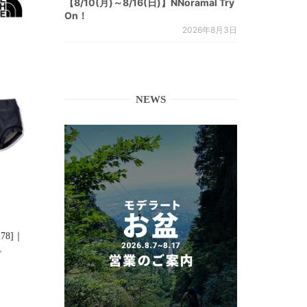
【8/10(月)～8/16(日)】NNoramal Try
On！
2026年8月3日
NEWS
278]｜
た。