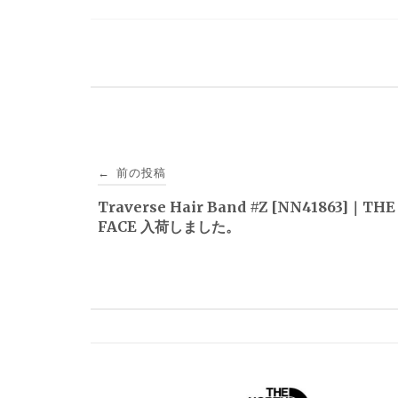
投
前の投稿
←
稿
Traverse Hair Band #Z [NN41863]｜TH
FACE 入荷しました。
ナ
ビ
ゲ
ー
シ