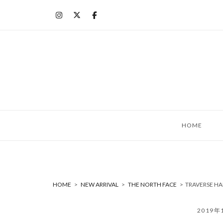
コ
ン
テ
ン
ツ
へ
ス
キ
ッ
HOME
プ
HOME
>
NEW ARRIVAL
>
THE NORTH FACE
>
TRAVERSE H
2019年