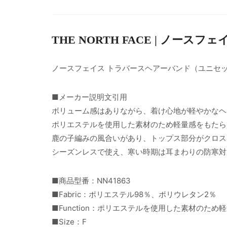
THE NORTH FACE | ノースフェ
ノースフェイス トラバースヘアーバンド（ユニセ
■メーカー説明文引用
ボリューム感はありながら、着け心地が軽やかなヘ
ポリエステルを使用した素材のため軽量感をもたら
鹿の子編みの風合いがあり、トップス部分がクロス
シーズンレスで使え、寒い時期は耳まわりの防寒対
■商品型番：NN41863
■Fabric：ポリエステル98％、ポリウレタン2％
■Function：ポリエステルを使用した素材の
■Size：F