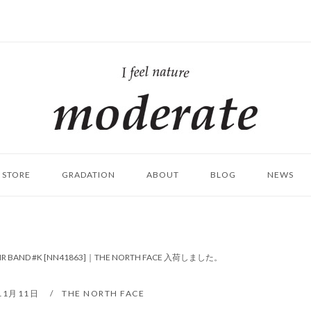
ホ
ー
ム
STORE
GRADATION
ABOUT
BLOG
NEWS
AIR BAND #K [NN41863]｜THE NORTH FACE 入荷しました。
11月11日
THE NORTH FACE